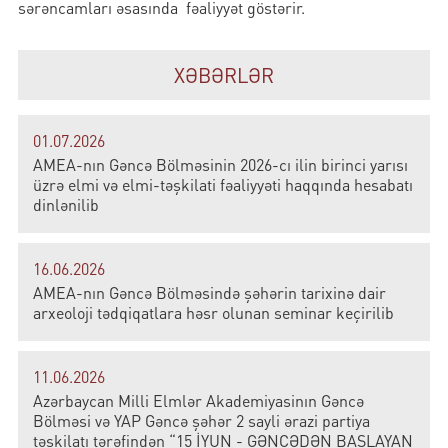
sərəncamları əsasında fəaliyyət göstərir.
XƏBƏRLƏR
01.07.2026
AMEA-nın Gəncə Bölməsinin 2026-cı ilin birinci yarısı
üzrə elmi və elmi-təşkilati fəaliyyəti haqqında hesabatı
dinlənilib
16.06.2026
AMEA-nın Gəncə Bölməsində şəhərin tarixinə dair
arxeoloji tədqiqatlara həsr olunan seminar keçirilib
11.06.2026
Azərbaycan Milli Elmlər Akademiyasinın Gəncə
Bölməsi və YAP Gəncə şəhər 2 sayli ərazi partiya
təşkilatı tərəfindən “15 İYUN - GƏNCƏDƏN BAŞLAYAN