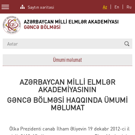
Saytın xəritəsi
Az
En
Ru
AZƏRBAYCAN MİLLİ ELMLƏR AKADEMİYASI
GƏNCƏ BÖLMƏSİ
Ümumi məlumat
AZƏRBAYCAN MİLLİ ELMLƏR
AKADEMİYASININ
GƏNCƏ BÖLMƏSİ HAQQINDA ÜMUMİ
MƏLUMAT
Ölkə Prezidenti cənab İlham Əliyevin 19 dekabr 2012-ci il