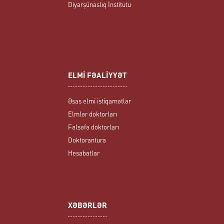
Diyarşünaslıq İnstitutu
ELMİ FƏALİYYƏT
Əsas elmi istiqamətlər
Elmlər doktorları
Fəlsəfə doktorları
Doktorantura
Hesabatlar
XƏBƏRLƏR