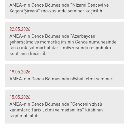
AMEA-nın Gəncə Bölməsində “Nizami Gəncəvi və
Xaqani Şirvani” mövzusunda seminar keçirilib
22.05.2026
AMEA-nın Gəncə Bölməsində “Azərbaycan
şəhərsalma və memarlıq irsinin Gəncə nümunəsində
tarixi inkişaf mərhələləri” mövzusunda respublika
konfransı keçirilib
19.05.2026
AMEA-nın Gəncə Bölməsində növbəti elmi seminar
15.05.2026
AMEA-nın Gəncə Bölməsində “Gəncənin ziyalı
xanımları: Tarixi, elmi və mədəni irs” kitabının
təqdimatı olub