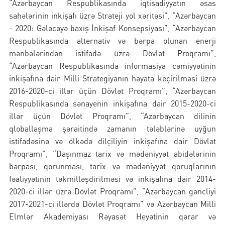
“Azərbaycan Respublikasında iqtisadiyyatın əsas
sahələrinin inkişafı üzrə Strateji yol xəritəsi”, “Azərbaycan
- 2020: Gələcəyə baxış İnkişaf Konsepsiyası”, “Azərbaycan
Respublikasında alternativ və bərpa olunan enerji
mənbələrindən istifadə üzrə Dövlət Proqramı”,
“Azərbaycan Respublikasında informasiya cəmiyyətinin
inkişafına dair Milli Strategiyanın həyata keçirilməsi üzrə
2016-2020-ci illər üçün Dövlət Proqramı”, “Azərbaycan
Respublikasında sənayenin inkişafına dair 2015-2020-ci
illər üçün Dövlət Proqramı”, “Azərbaycan dilinin
qloballaşma şəraitində zamanın tələblərinə uyğun
istifadəsinə və ölkədə dilçiliyin inkişafına dair Dövlət
Proqramı”, “Daşınmaz tarix və mədəniyyət abidələrinin
bərpası, qorunması, tarix və mədəniyyət qoruqlarının
fəaliyyətinin təkmilləşdirilməsi və inkişafına dair 2014-
2020-ci illər üzrə Dövlət Proqramı”, “Azərbaycan gəncliyi
2017-2021-ci illərdə Dövlət Proqramı” və Azərbaycan Milli
Elmlər Akademiyası Rəyasət Heyətinin qərar və