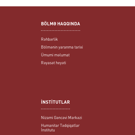
BÖLMƏ HAQQINDA
Rəhbərlik
Bölmənin yaranma tarixi
Ümumi məlumat
Rəyasət heyəti
İNSTİTUTLAR
Nizami Gəncəvi Mərkəzi
Humanitar Tədqiqatlar
İnstitutu