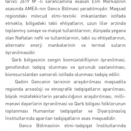
tarixli 2619 №-li sərəncamına əsasən Elm Mərkəzinin
əsasında AMEA-nın Gəncə Bölməsi yaradılmışdır. Məqsəd
regiondakı mövcud elmi-texniki imkanlardan istifadə
etməklə, bölgədəki təbii ehtiyatların, uzun illər ərzində
toplanmış sənaye və məişət tullantılarının, dünyada yeganə
olan Naftalan nefti və tullantılarının, təbii su ehtiyatlarının,
alternativ enerji mənbələrinin və termal suların
öyrənilməsidir.
Qərb bölgəsinin zəngin biomüxtəlifliyinin öyrənilməsi,
genofondun tədqiq olunması və qorunub saxlanılması,
bioresurslardan səmərəli istifadə olunması tədqiq edilir.
Qədim Gəncənin tarixinin araşdırılması məqsədilə
regionda arxeoloji və etnoqrafik tədqiqatların aparılması,
böyük mütəfəkkirlərin yaradıcılığının araşdırılması, milli-
mənəvi dəyərlərin öyrənilməsi və Qərb bölgəsi folklorunun
toplanması Humanitar tədqiqatlar və Diyarşünaslıq
İnstitutlarında aparılan tədqiqatların əsas məqsədidir.
Gəncə Bölməsinin elmi-tədqiqat İnstitutlarında