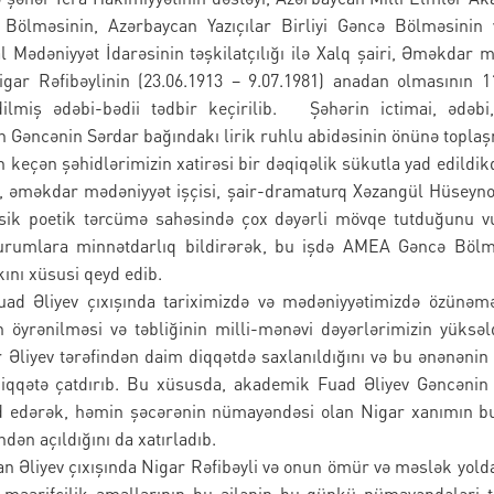
ölməsinin, Azərbaycan Yazıçılar Birliyi Gəncə Bölməsinin
l Mədəniyyət İdarəsinin təşkilatçılığı ilə Xalq şairi, Əməkdar 
Nigar Rəfibəylinin (23.06.1913 – 9.07.1981) anadan olmasının 11
ilmiş ədəbi-bədii tədbir keçirilib. Şəhərin ictimai, ədəbi
n Gəncənin Sərdar bağındakı lirik ruhlu abidəsinin önünə toplaş
keçən şəhidlərimizin xatirəsi bir dəqiqəlik sükutla yad edildi
ri, əməkdar mədəniyyət işçisi, şair-dramaturq Xəzangül Hüseyn
assik poetik tərcümə sahəsində çox dəyərli mövqe tutduğunu vu
qurumlara minnətdarlıq bildirərək, bu işdə AMEA Gəncə Bölm
ını xüsusi qeyd edib.
 Əliyev çıxışında tariximizdə və mədəniyyətimizdə özünəm
n öyrənilməsi və təbliğinin milli-mənəvi dəyərlərimizin yüksə
Əliyev tərəfindən daim diqqətdə saxlanıldığını və bu ənənənin
 diqqətə çatdırıb. Bu xüsusda, akademik Fuad Əliyev Gəncənin 
qeyd edərək, həmin şəcərənin nümayəndəsi olan Nigar xanımın b
dən açıldığını da xatırladıb.
 Əliyev çıxışında Nigar Rəfibəyli və onun ömür və məslək yold
 maarifçilik amallarının bu ailənin bu günkü nümayəndələri t