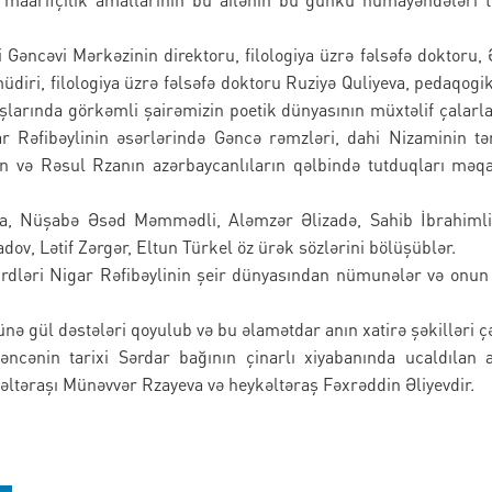
ncəvi Mərkəzinin direktoru, filologiya üzrə fəlsəfə doktoru, 
diri, filologiya üzrə fəlsəfə doktoru Ruziyə Quliyeva, pedaqogi
şlarında görkəmli şairəmizin poetik dünyasının müxtəlif çalarlar
gar Rəfibəylinin əsərlərində Gəncə rəmzləri, dahi Nizaminin t
onun və Rəsul Rzanın azərbaycanlıların qəlbində tutduqları mə
va, Nüşabə Əsəd Məmmədli, Aləmzər Əlizadə, Sahib İbrahiml
ov, Lətif Zərgər, Eltun Türkel öz ürək sözlərini bölüşüblər.
ləri Nigar Rəfibəylinin şeir dünyasından nümunələr və onun 
nə gül dəstələri qoyulub və bu əlamətdar anın xatirə şəkilləri çə
ncənin tarixi Sərdar bağının çinarlı xiyabanında ucaldılan a
əltəraşı Münəvvər Rzayeva və heykəltəraş Fəxrəddin Əliyevdir.