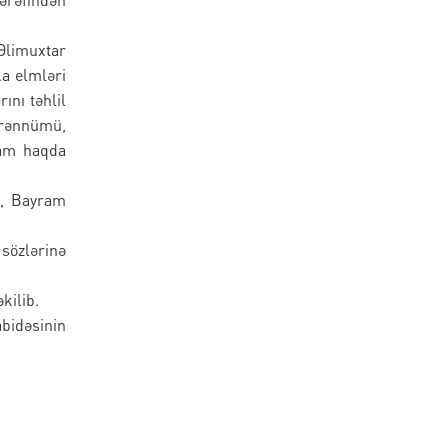
Əlimuxtar
ka elmləri
ını təhlil
ərənnümü,
qam haqda
i, Bayram
sözlərinə
kilib.
bidəsinin