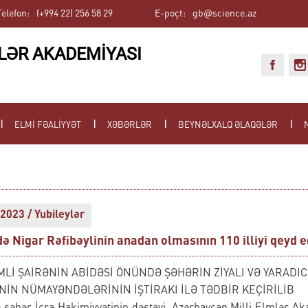
Telefon:
(+994 22) 256 58 29
E-poçt:
gb@science.az
LƏR AKADEMİYASI
ELMİ FƏALİYYƏT
XƏBƏRLƏR
BEYNƏLXALQ ƏLAQƏLƏR
2023 / Yubileylər
ə Nigar Rəfibəylinin anadan olmasının 110 illiyi qeyd e
Lİ ŞAİRƏNİN ABİDƏSİ ÖNÜNDƏ ŞƏHƏRİN ZİYALI VƏ YARADIC
NİN NÜMAYƏNDƏLƏRİNİN İŞTİRAKI İLƏ TƏDBİR KEÇİRİLİB
əhər İcra Hakimiyyətinin dəstəyi, Azərbaycan Milli Elmlər Ak