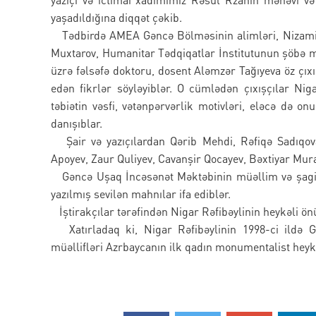
yaşadıldığına diqqət çəkib.
Tədbirdə AMEA Gəncə Bölməsinin alimləri, Nizami Gə
Muxtarov, Humanitar Tədqiqatlar İnstitutunun şöbə mü
üzrə fəlsəfə doktoru, dosent Aləmzər Tağıyeva öz çıxı
edən fikrlər söyləyiblər. O cümlədən çıxışçılar Ni
təbiətin vəsfi, vətənpərvərlik motivləri, eləcə də 
danışıblar.
Şair və yazıçılardan Qərib Mehdi, Rəfiqə Sadıqo
Apoyev, Zaur Quliyev, Cavanşir Qocayev, Bəxtiyar Murad
Gəncə Uşaq İncəsənət Məktəbinin müəllim və şagird
yazılmış sevilən mahnılar ifa ediblər.
İştirakçılar tərəfindən Nigar Rəfibəylinin heykəli önü
Xatırladaq ki, Nigar Rəfibəylinin 1998-ci ildə Gə
müəllifləri Azrbaycanın ilk qadın monumentalist heyk