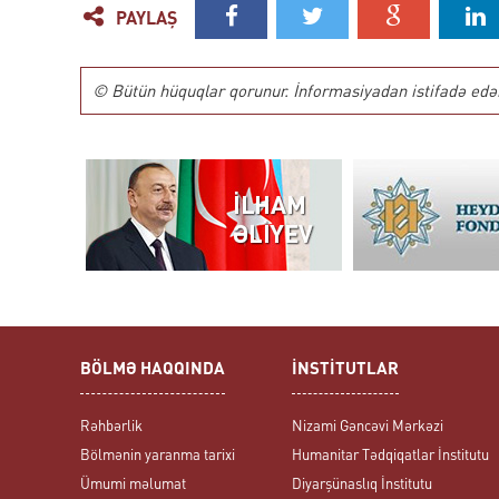
PAYLAŞ
© Bütün hüquqlar qorunur. İnformasiyadan istifadə edərk
BÖLMƏ HAQQINDA
İNSTİTUTLAR
Rəhbərlik
Nizami Gəncəvi Mərkəzi
Bölmənin yaranma tarixi
Humanitar Tədqiqatlar İnstitutu
Ümumi məlumat
Diyarşünaslıq İnstitutu