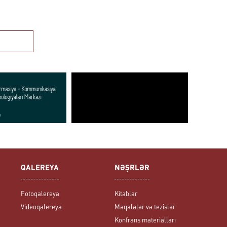
QALEREYA
NƏŞRLƏR
Fotoqalereya
Kitablar
Videoqalereya
Məqalələr və tezislər
Konfrans materialları