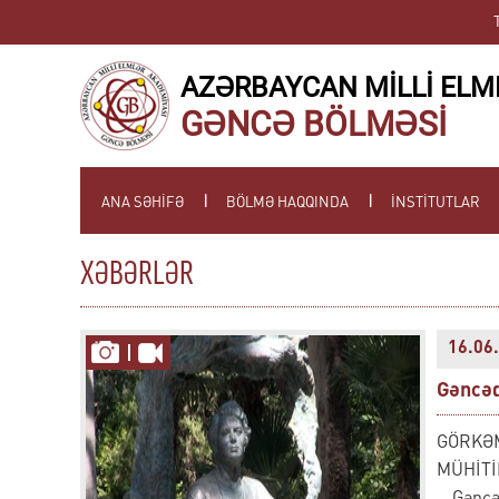
AZƏRBAYCAN MİLLİ ELM
GƏNCƏ BÖLMƏSİ
ANA SƏHİFƏ
BÖLMƏ HAQQINDA
İNSTİTUTLAR
XƏBƏRLƏR
16.06.
Gəncəd
GÖRKƏM
MÜHİTİ
Gəncə ş