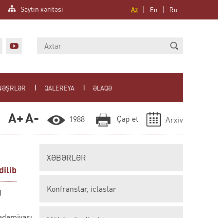
Saytın xəritəsi
Az
En
Ru
NƏŞRLƏR
QALEREYA
ƏLAQƏ
A+
A-
Çap et
1988
Arxiv
XƏBƏRLƏR
dilib
Konfranslar, iclaslar
I
ademiyası