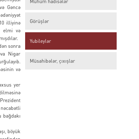
Mühüm hadisələr
 və Gəncə
mədəniyyət
Görüşlər
0 illiyinə
, elmi və
mışdılar.
Yubileylər
kdən sonra
ova Nigar
Müsahibələr, çıxışlar
rğulayıb.
əsinin və
əxsus yer
ldilməsinə
 Prezident
nəcabətli
u bağdakı
aşı, böyük
ərəfindən