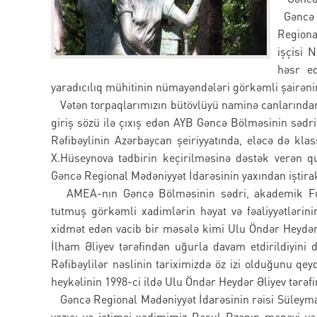
Gəncə B
Regiona
işçisi 
həsr ed
yaradıcılıq mühitinin nümayəndələri görkəmli şairəni
Vətən torpaqlarımızın bütövlüyü naminə canlarından 
giriş sözü ilə çıxış edən AYB Gəncə Bölməsinin səd
Rəfibəylinin Azərbaycan şeiriyyatında, eləcə də kl
X.Hüseynova tədbirin keçirilməsinə dəstək verən 
Gəncə Regional Mədəniyyət İdarəsinin yaxından iştirak
AMEA-nın Gəncə Bölməsinin sədri, akademik Fuad
tutmuş görkəmli xadimlərin həyat və fəaliyyətlərini
xidmət edən vacib bir məsələ kimi Ulu Öndər Heydər 
İlham Əliyev tərəfindən uğurla davam etdirildiyini
Rəfibəylilər nəslinin tariximizdə öz izi olduğunu 
heykəlinin 1998-ci ildə Ulu Öndər Heydər Əliyev tərəfin
Gəncə Regional Mədəniyyət İdarəsinin rəisi Süleyman
yazıçı və ictimai xadimimiz Rəsul Rzanın mənəvi və