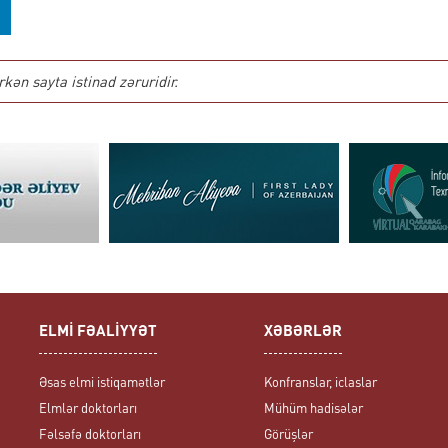
ən sayta istinad zəruridir.
ELMİ FƏALİYYƏT
XƏBƏRLƏR
Əsas elmi istiqamətlər
Konfranslar, iclaslar
Elmlər doktorları
Mühüm hadisələr
Fəlsəfə doktorları
Görüşlər