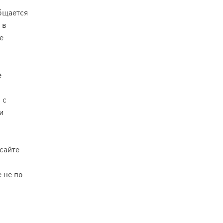
общается
 в
е
е
 с
и
 сайте
 не по