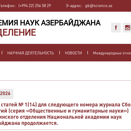
Телефон:
(+994 22) 256 58 29
Э-адрес:
gb@science.az
ЕМИЯ НАУК АЗЕРБАЙДЖАНА
ДЕЛЕНИЕ
НАУЧНАЯ ДЕЯТЕЛЬНОСТЬ
НОВОСТИ
Международные отн
.2026
 статей № 1(14) для следующего номера журнала Сб
тий (серия «Общественные и гуманитарные науки»)
инского отделения Национальной академии наук
айджана продолжается.