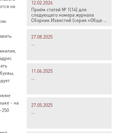
12.02.2026
ются на
Приём статей № 1(14) для
следующего номера журнала
Сборник Известий (серия «Обще ...
вом.
тавить
27.08.2025
...
амилия,
 адрес
сать
11.06.2025
буквы,
...
едует
езюме
зыке - на
27.05.2025
-250
...
 имя