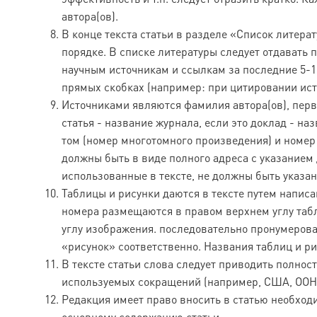
автора(ов).
В конце текста статьи в разделе «Список литер
порядке. В списке литературы следует отдавать
научным источникам и ссылкам за последние 5-1
прямых скобках (например: при цитировании источн
Источниками являются фамилия автора(ов), перва
статья - название журнала, если это доклад - на
том (номер многотомного произведения) и номер
должны быть в виде полного адреса с указанием 
использованные в тексте, не должны быть указа
Таблицы и рисунки даются в тексте путем напис
номера размещаются в правом верхнем углу таб
углу изображения. последовательно пронумерова
«рисунок» соответственно. Названия таблиц и р
В тексте статьи слова следует приводить полно
используемых сокращений (например, США, ООН и
Редакция имеет право вносить в статью необход
основному содержанию статьи.