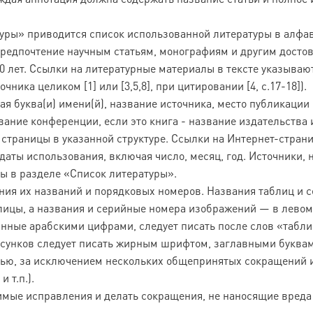
атуры» приводится список использованной литературы в алфа
 предпочтение научным статьям, монографиям и другим дост
0 лет. Ссылки на литературные материалы в тексте указываю
ика целиком [1] или [3,5,8], при цитировании [4, с.17-18]).
я буква(и) имени(й), название источника, место публикации 
звание конференции, если это книга - название издательства 
 страницы в указанной структуре. Ссылки на Интернет-стран
даты использования, включая число, месяц, год. Источники, 
ны в разделе «Список литературы».
ания их названий и порядковых номеров. Названия таблиц и 
лицы, а названия и серийные номера изображений — в лево
нные арабскими цифрами, следует писать после слов «табли
исунков следует писать жирным шрифтом, заглавными буквам
стью, за исключением нескольких общепринятых сокращений и
 т.п.).
имые исправления и делать сокращения, не наносящие вреда