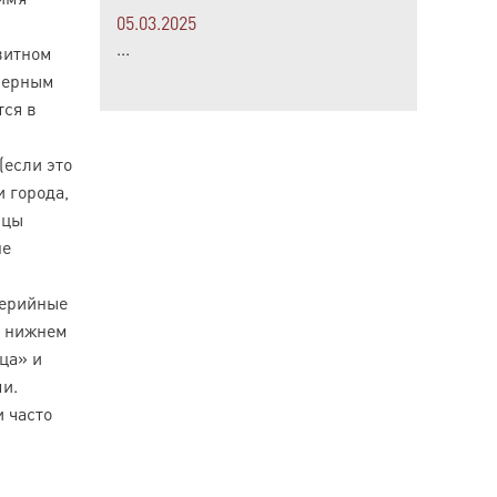
05.03.2025
...
витном
оверным
тся в
(если это
и города,
ицы
не
серийные
м нижнем
ца» и
и.
 часто