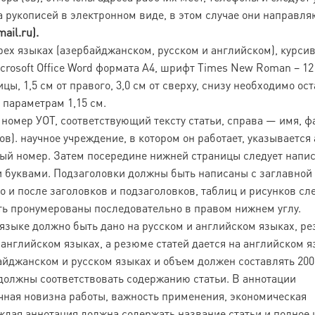
 рукописей в электронном виде, в этом случае они направля
ail.ru).
рех языках (азербайджанском, русском и английском), курси
crosoft Office Word формата А4, шрифт Times New Roman – 12
ицы, 1,5 см от правого, 3,0 см от сверху, снизу необходимо ос
 параметрам 1,15 см.
 номер УОТ, соответствующий тексту статьи, справа — имя, ф
ов). научное учреждение, в котором он работает, указывается
тный номер. Затем посередине нижней страницы следует напи
 буквами. Подзаголовки должны быть написаны с заглавной 
 после заголовков и подзаголовков, таблиц и рисунков сл
ть пронумерованы последовательно в правом нижнем углу.
языке должно быть дано на русском и английском языках, р
 английском языках, а резюме статей дается на английском я
йджанском и русском языках и объем должен составлять 200
 должны соответствовать содержанию статьи. В аннотации
учная новизна работы, важность применения, экономическая
Каждая аннотация должна содержать название статьи и полное