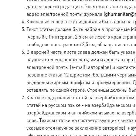
дата ее подачи редакцию. Возможна также подача
адрес электронной почты журнала
(ghumanitar@m
Ключевые слова в статье должны быть даны на т
Текст статьи должен быть набран в программе Mi
(черный), 1 интервал, 2,5 см от левого края стран
свободное пространство 2,5 см, абзацы писать по
В верхней части листа слева должен быть указан
научная степень, должность, имя и адрес автора (
электронной почты (e-mail) автора(ов) и контак
название статьи 12 шрифтом, большими черными
выделены жирным шрифтом и пронумерованы. До и
оставлять по одной строке. Страницы должны бы
Краткое содержание статей на азербайджанском 
статей на русском языке - на азербайджанском и
азербайджанском и английском языках на азерба
слов. Тезисы статьи на соответствующих языках
указываются научное заключение автора(ов), на
эффективность и т.п. следует отразить кратко. 