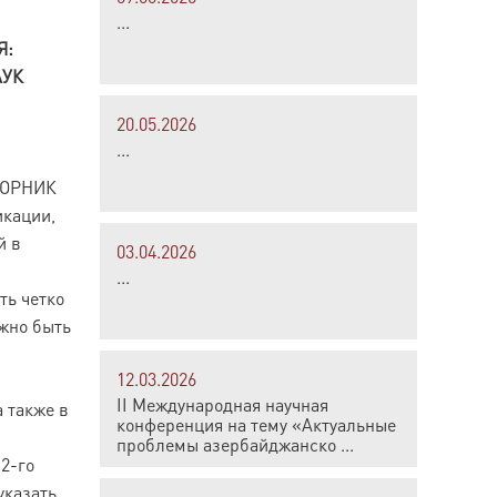
...
Я:
АУК
20.05.2026
...
СБОРНИК
икации,
й в
03.04.2026
...
ть четко
лжно быть
12.03.2026
II Международная научная
 также в
конференция на тему «Актуальные
проблемы азербайджанско ...
2-го
указать