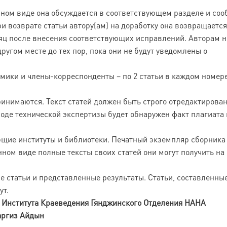
нном виде она обсуждается в соответствующем разделе и со
При возврате статьи автору(ам) на доработку она возвращается
яц после внесения соответствующих исправлений. Авторам н
ругом месте до тех пор, пока они не будут уведомлены о
емики и члены-корреспонденты – по 2 статьи в каждом номер
инимаются. Текст статей должен быть строго отредактирован
ходе технической экспертизы будет обнаружен факт плагиата 
ющие институты и библиотеки. Печатный экземпляр сборника
ном виде полные тексты своих статей они могут получить на
е статьи и представленные результаты. Статьи, составленные
ут.
и
И
нститутa
К
раеведения
Г
янджинского
О
тделения
НАНА
аргиз Айдын