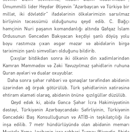
Ümummilli lider Heydər Əliyevin “Azərbaycan və Türkiyə bir
millət, iki dövlətdir” ifadələrinin ölkələrimizin sarsılmaz
birliyinin təcəssümü olduğununu qeyd edib. C. Bağçı
həmçinin Nuri paşanın komandanlığı altında Qafqaz İslam
Ordusunun Gəncədən Bakıyacan keçdiyi şanlı döyüş yolu
boyu rastımıza çıxan əsgər məzar və abidələrin birgə
tariximizin şanlı simvolları olduğunu bildirib.
Çıxışlar bitdikdən sonra iki ölkənin din xadimlərindən
Kamran Məmmədov və Zəki Yavuzyılmaz şəhidlərin ruhuna
Quran ayələri və dualar oxuyublar.
Daha sonra şəhər rəhbəri və qonaqlar tərəfindən abidənin
üzərindən ağ örpək götürülüb. Türk şəhidlərinin xatirəsinə
ehtiram əlaməti olaraq, abidənin önünə qızılgüllər düzülüb.
Qeyd edək ki, abidə Gəncə Şəhər İcra Hakimiyyətinin
dəstəyi, Türkiyənin Azərbaycandakı Səfirliyinin, Türkiyənin
Gəncədəki Baş Konsulluğunun və ATİB-in təşkilatçılığı ilə
inşa edilib. 7 metr hündürlüyündə olan abidənin memarı
Mustafa Yama, layihənin icra rəhbəri Turqay Əliyevdir. Abidə