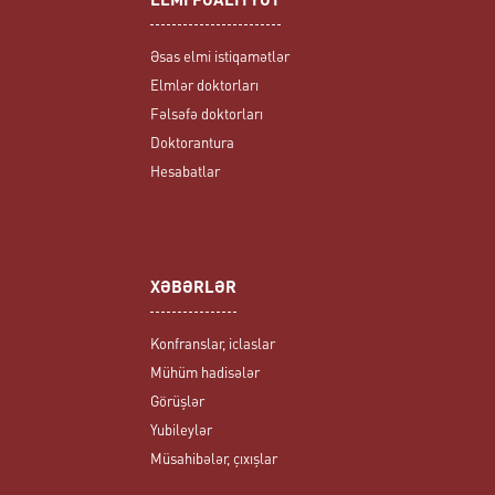
ELMİ FƏALİYYƏT
Əsas elmi istiqamətlər
Elmlər doktorları
Fəlsəfə doktorları
Doktorantura
Hesabatlar
XƏBƏRLƏR
Konfranslar, iclaslar
Mühüm hadisələr
Görüşlər
Yubileylər
Müsahibələr, çıxışlar