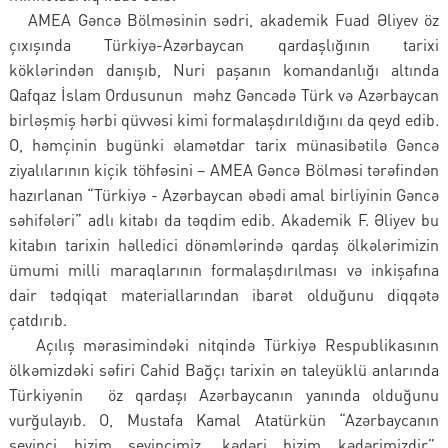
AMEA Gəncə Bölməsinin sədri, akademik Fuad Əliyev öz
çıxışında Türkiyə-Azərbaycan qardaşlığının tarixi
köklərindən danışıb, Nuri paşanın komandanlığı altında
Qafqaz İslam Ordusunun məhz Gəncədə Türk və Azərbaycan
birləşmiş hərbi qüvvəsi kimi formalaşdırıldığını da qeyd edib.
O, həmçinin bugünki əlamətdar tarix münasibətilə Gəncə
ziyalılarının kiçik töhfəsini – AMEA Gəncə Bölməsi tərəfindən
hazırlanan “Türkiyə - Azərbaycan əbədi amal birliyinin Gəncə
səhifələri” adlı kitabı da təqdim edib. Akademik F. Əliyev bu
kitabın tarixin həlledici dönəmlərində qardaş ölkələrimizin
ümumi milli maraqlarının formalaşdırılması və inkişafına
dair tədqiqat materiallarından ibarət olduğunu diqqətə
çatdırıb.
Açılış mərasimindəki nitqində Türkiyə Respublikasının
ölkəmizdəki səfiri Cahid Bağçı tarixin ən taleyüklü anlarında
Türkiyənin öz qardaşı Azərbaycanın yanında olduğunu
vurğulayıb. O, Mustafa Kamal Atatürkün “Azərbaycanın
sevinci bizim sevincimiz, kədəri bizim kədərimizdir”,