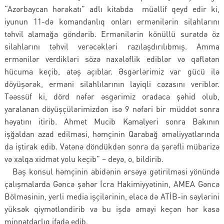
“Azərbaycan hərəkatı” adlı kitabda müəllif qeyd edir ki,
iyunun 11-də komandanlıq onları ermənilərin silahlarını
təhvil alamağa göndərib. Ermənilərin könüllü surətdə öz
silahlarını təhvil verəcəkləri razılaşdırılıbmış. Amma
ermənilər verdikləri sözə naxələflik ediblər və qəflətən
hücuma keçib, atəş açıblar. Əsgərlərimiz var gücü ilə
döyüşərək, erməni silahlılarının layiqli cəzasını veriblər.
Təəssüf ki, dörd nəfər əsgərimiz oradaca şəhid olub,
yaralanan döyüşçülərimizdən isə 9 nəfəri bir müddət sonra
həyatını itirib. Ahmet Mucib Kamalyeri sonra Bakının
işğaldan azad edilməsi, həmçinin Qarabağ əməliyyatlarında
da iştirak edib. Vətənə döndükdən sonra da şərəfli mübarizə
və xalqa xidmət yolu keçib” – deyə, o, bildirib.
Baş konsul həmçinin abidənin ərsəyə gətirilməsi yönündə
çalışmalarda Gəncə şəhər İcra Hakimiyyətinin, AMEA Gəncə
Bölməsinin, yerli media işçilərinin, eləcə də ATİB-in səylərini
yüksək qiymətləndirib və bu işdə əməyi keçən hər kəsə
minnətdarlıq ifadə edib.