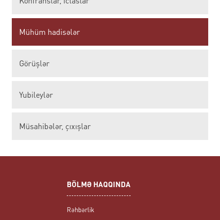
Konfranslar, iclaslar
Mühüm hadisələr
Görüşlər
Yubileylər
Müsahibələr, çıxışlar
BÖLMƏ HAQQINDA
Rəhbərlik