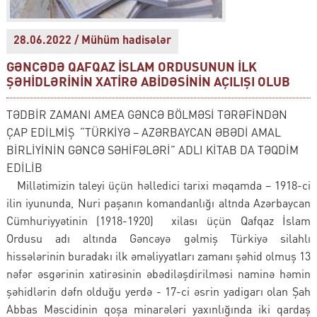
28.06.2022 / Mühüm hadisələr
GƏNCƏDƏ QAFQAZ İSLAM ORDUSUNUN İLK
ŞƏHİDLƏRİNİN XATİRƏ ABİDƏSİNİN AÇILIŞI OLUB
TƏDBİR ZAMANI AMEA GƏNCƏ BÖLMƏSİ TƏRƏFİNDƏN
ÇAP EDİLMİŞ “TÜRKİYƏ – AZƏRBAYCAN ƏBƏDİ AMAL
BİRLİYİNİN GƏNCƏ SƏHİFƏLƏRİ” ADLI KİTAB DA TƏQDİM
EDİLİB
Millətimizin taleyi üçün həlledici tarixi məqamda – 1918-ci
ilin iyununda, Nuri paşanın komandanlığı altnda Azərbaycan
Cümhuriyyətinin (1918-1920) xilası üçün Qafqaz İslam
Ordusu adı altında Gəncəyə gəlmiş Türkiyə silahlı
hissələrinin buradakı ilk əməliyyatları zamanı şəhid olmuş 13
nəfər əsgərinin xatirəsinin əbədiləşdirilməsi naminə həmin
şəhidlərin dəfn olduğu yerdə - 17-ci əsrin yadigarı olan Şah
Abbas Məscidinin qoşa minarələri yaxınlığında iki qardaş