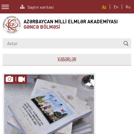
Saytın xəritəsi
Az
En
Ru
AZƏRBAYCAN MİLLİ ELMLƏR AKADEMİYASI
GƏNCƏ BÖLMƏSİ
XƏBƏRLƏR