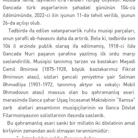
Gəncədə türk əsgərlərinin şəhadəti gününün 104-cü
ildönümündə, 2022-ci ilin iyunun 11-də təhvil verilib, iyunun
26-da açılışı olub.
Tədbirdə ifa edilən vətənpərvərlik ruhlu musiqi parçaları,
onun şərəfli ab-havasını daha da artırıb. Belə ki, tədbirdə son
104 il ərzində publik olaraq ifa edilməmiş, 1918-ci ildə
Gəncədə Nuri paşanın şərəfinə yazılmış ilk ordu marşı
səsləndirilib. Musiqisi tanınmış tarzən və bəstəkarı Məşədi
Cəmil Əmirova (1875-1928, böyük bəstəkarımız Fikrət
Əmirovun atası), sözləri gəncəli yeniyetmə şair Səlman
Əhmədliyə (1901-1972, tanınmış aktyor və vokalçı Mobil
Əhmədovun atası) məxsus olan bu qəhrəmanlıq əsəri
mərasimdə Gəncə şəhər Uşaq İncəsənət Məktəbinin “Xəmsə”
zərb alətləri ansamlının musiqiçilərinin və Gəncə Dövlət
Filarmoniyasının solistlərinin ifasında səslənib.
Bu qəhrəmanlıq əsəri sanki bir millətin iki dövlətinin amal
birliyinin zamandan asılı olmayan tərənnümüdür: