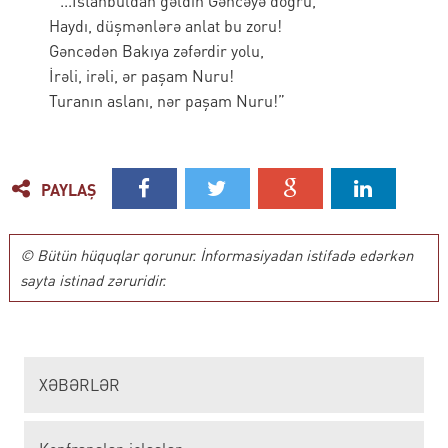
“...İstanbuldan gəldin Gəncəyə doğru,
Haydı, düşmənlərə anlat bu zoru!
Gəncədən Bakıya zəfərdir yolu,
İrəli, irəli, ər paşam Nuru!
Turanın aslanı, nər paşam Nuru!”
PAYLAŞ
© Bütün hüquqlar qorunur. İnformasiyadan istifadə edərkən
sayta istinad zəruridir.
XƏBƏRLƏR