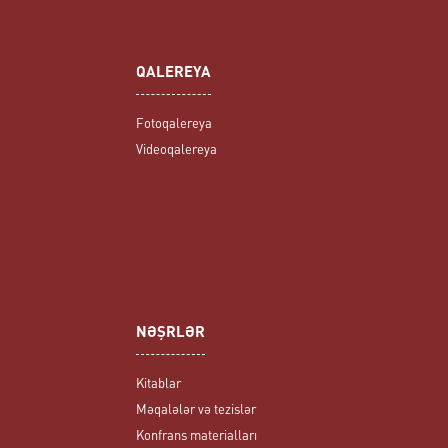
QALEREYA
Fotoqalereya
Videoqalereya
NƏŞRLƏR
Kitablar
Məqalələr və tezislər
Konfrans materialları