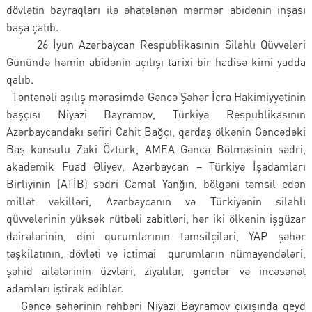
dövlətin bayraqları ilə əhatələnən mərmər abidənin inşası
başa çatıb.
26 İyun Azərbaycan Respublikasının Silahlı Qüvvələri
Günündə həmin abidənin açılışı tarixi bir hadisə kimi yadda
qalıb.
Təntənəli aşılış mərasimdə Gəncə Şəhər İcra Hakimiyyətinin
başçısı Niyazi Bayramov, Türkiyə Respublikasının
Azərbaycandakı səfiri Cahit Bağçı, qardaş ölkənin Gəncədəki
Baş konsulu Zəki Öztürk, AMEA Gəncə Bölməsinin sədri,
akademik Fuad Əliyev, Azərbaycan – Türkiyə İşadamları
Birliyinin (ATİB) sədri Camal Yanğın, bölgəni təmsil edən
millət vəkilləri, Azərbaycanın və Türkiyənin silahlı
qüvvələrinin yüksək rütbəli zabitləri, hər iki ölkənin işgüzar
dairələrinin, dini qurumlarının təmsilçiləri, YAP şəhər
təşkilatının, dövləti və ictimai qurumların nümayəndələri,
şəhid ailələrinin üzvləri, ziyalılar, gənclər və incəsənət
adamları iştirak ediblər.
Gəncə şəhərinin rəhbəri Niyazi Bayramov çıxışında qeyd