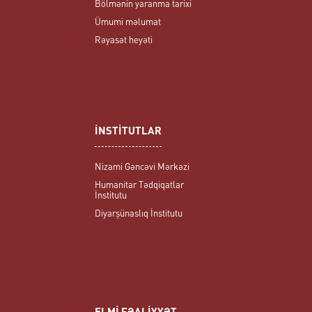
Bölmənin yaranma tarixi
Ümumi məlumat
Rəyasət heyəti
İNSTİTUTLAR
Nizami Gəncəvi Mərkəzi
Humanitar Tədqiqatlar
İnstitutu
Diyarşünaslıq İnstitutu