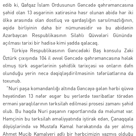
edib ki, Qafqaz İslam Ordusunun Gəncədə qəhrəmancasına
şəhid olan 13 əsgərinin xatirəsinə həsr olunan abidə hər iki
ölkə arasında olan dostluq və qardaşlığın sarsılmazlığının,
əqidə birliyinin daha bir nümunəsidir və bu abidənin
Azərbaycan Respublikasının Silahlı Qüvvələri Günündə
açılması tarixi bir hadisə kimi yadda qalacaq.
Türkiyə Respublikasının Gəncədəki Baş konsulu Zəki
Öztürk çıxışında 104 il əvvəl Gəncədə qəhrəmancasına həlak
olmuş türk əsgərlərinin şəhidlik tarixçəsi və onların dəfn
olunduğu yerin necə dəqiqləşdirilməsinin təfərüatlarına da
toxunub.
“Nuri paşa komandanlığı altında Gəncəyə gələn hərbi qüvvə
heyətindən 13 nəfər əsgər bu yerlərdə təxribatlar törədən
erməni yaraqlılarının tərksilah edilməsi prosesi zamanı şəhid
olub. Bu haqda Nuri paşanın raportlarında da məlumat var.
Həmçinin bu tərksilah əməliyyatında iştirak edən, Çanaqqala
döyüşlərində və Mustafa Kamal hərəkatında da yer almış
Ahmet Mucib Kamalyeri adlı bir hərbçimizin yazmış olduğu