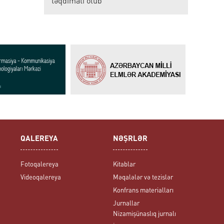
təqdimatı olub
QALEREYA
NƏŞRLƏR
Fotoqalereya
Kitablar
Videoqalereya
Məqalələr və tezislər
Konfrans materialları
Jurnallar
Nizamişünaslıq jurnalı