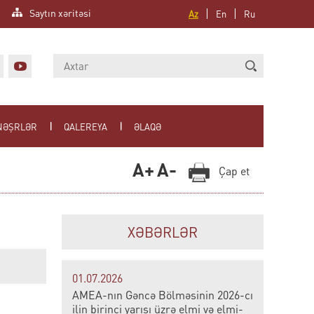
Saytın xəritəsi
Az
En
Ru
NƏŞRLƏR
QALEREYA
ƏLAQƏ
A+
A-
Çap et
XƏBƏRLƏR
01.07.2026
AMEA-nın Gəncə Bölməsinin 2026-cı
ilin birinci yarısı üzrə elmi və elmi-