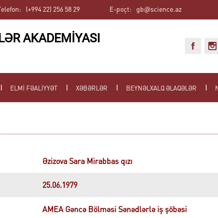
Telefon:
(+994 22) 256 58 29
E-poçt:
gb@science.az
LƏR AKADEMİYASI
ELMİ FƏALİYYƏT
XƏBƏRLƏR
BEYNƏLXALQ ƏLAQƏLƏR
Əzizova Sara Mirabbas qızı
25.06.1979
AMEA Gəncə Bölməsi Sənədlərlə iş şöbəsi