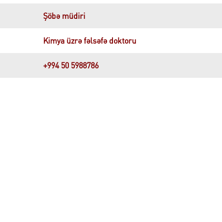
Şöbə müdiri
Kimya üzrə fəlsəfə doktoru
+994 50 5988786