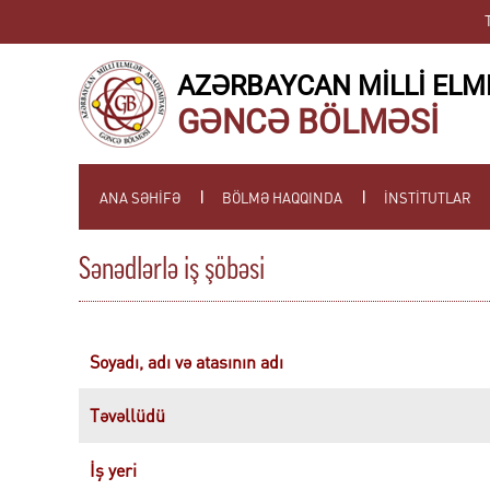
AZƏRBAYCAN MİLLİ ELM
GƏNCƏ BÖLMƏSİ
ANA SƏHİFƏ
BÖLMƏ HAQQINDA
İNSTİTUTLAR
Sənədlərlə iş şöbəsi
Soyadı, adı və atasının adı
Təvəllüdü
İş yeri