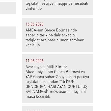
təşkilati fəaliyyəti haqqında hesabatı
dinlənilib
16.06.2026
AMEA-nın Gəncə Bölməsində
şəhərin tarixinə dair arxeoloji
tədqiqatlara həsr olunan seminar
keçirilib
11.06.2026
Azərbaycan Milli Elmlər
Akademiyasinın Gəncə Bölməsi və
YAP Gəncə şəhər 2 sayli ərazi partiya
təşkilatı tərəfindən “15 İYUN -
GƏNCƏDƏN BAŞLAYAN QURTULUŞ
SALNAMƏSİ” mövzusunda dəyirmi
masa keçirilib