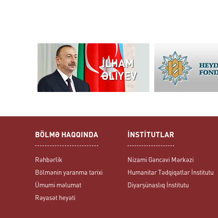
BÖLMƏ HAQQINDA
İNSTİTUTLAR
Rəhbərlik
Nizami Gəncəvi Mərkəzi
Bölmənin yaranma tarixi
Humanitar Tədqiqatlar İnstitutu
Ümumi məlumat
Diyarşünaslıq İnstitutu
Rəyasət heyəti