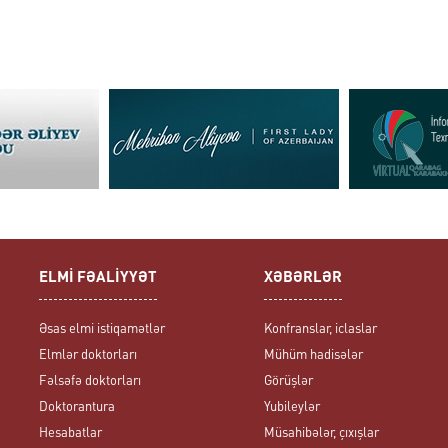
ELMİ FƏALİYYƏT
XƏBƏRLƏR
Əsas elmi istiqamətlər
Konfranslar, iclaslar
Elmlər doktorları
Mühüm hadisələr
Fəlsəfə doktorları
Görüşlər
Doktorantura
Yubileylər
Hesabatlar
Müsahibələr, çıxışlar