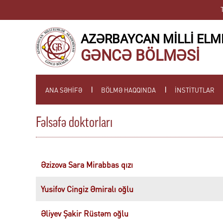
AZƏRBAYCAN MİLLİ ELM
GƏNCƏ BÖLMƏSİ
ANA SƏHİFƏ
BÖLMƏ HAQQINDA
İNSTİTUTLAR
Fəlsəfə doktorları
Əzizova Sara Mirabbas qızı
Yusifov Cingiz Əmiralı oğlu
Əliyev Şakir Rüstəm oğlu