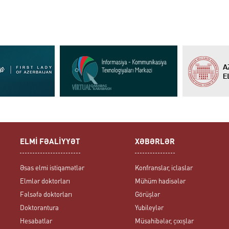
ELMİ FƏALİYYƏT
XƏBƏRLƏR
Əsas elmi istiqamətlər
Konfranslar, iclaslar
Elmlər doktorları
Mühüm hadisələr
Fəlsəfə doktorları
Görüşlər
Doktorantura
Yubileylər
Hesabatlar
Müsahibələr, çıxışlar