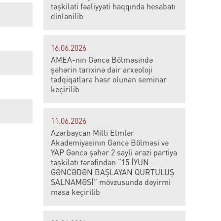
təşkilati fəaliyyəti haqqında hesabatı
dinlənilib
16.06.2026
AMEA-nın Gəncə Bölməsində
şəhərin tarixinə dair arxeoloji
tədqiqatlara həsr olunan seminar
keçirilib
11.06.2026
Azərbaycan Milli Elmlər
Akademiyasinın Gəncə Bölməsi və
YAP Gəncə şəhər 2 sayli ərazi partiya
təşkilatı tərəfindən “15 İYUN -
GƏNCƏDƏN BAŞLAYAN QURTULUŞ
SALNAMƏSİ” mövzusunda dəyirmi
masa keçirilib