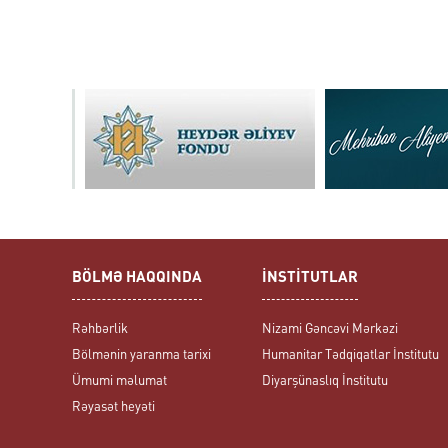
BÖLMƏ HAQQINDA
İNSTİTUTLAR
Rəhbərlik
Nizami Gəncəvi Mərkəzi
Bölmənin yaranma tarixi
Humanitar Tədqiqatlar İnstitutu
Ümumi məlumat
Diyarşünaslıq İnstitutu
Rəyasət heyəti