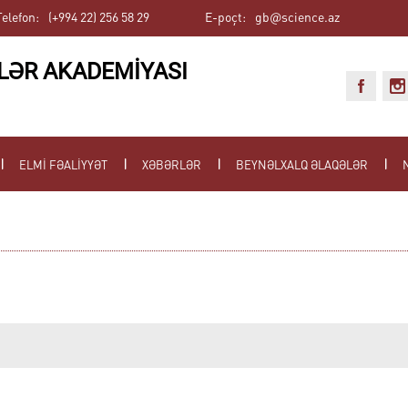
Telefon:
(+994 22) 256 58 29
E-poçt:
gb@science.az
LƏR AKADEMİYASI
ELMİ FƏALİYYƏT
XƏBƏRLƏR
BEYNƏLXALQ ƏLAQƏLƏR