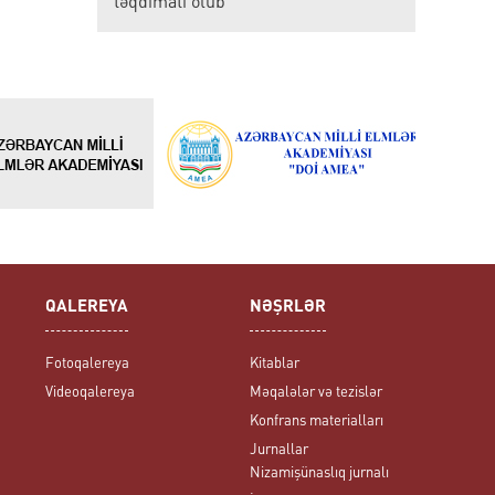
təqdimatı olub
QALEREYA
NƏŞRLƏR
Fotoqalereya
Kitablar
Videoqalereya
Məqalələr və tezislər
Konfrans materialları
Jurnallar
Nizamişünaslıq jurnalı