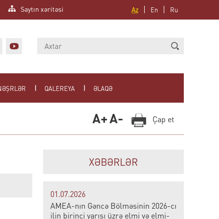
Saytın xəritəsi
Az
En
Ru
NƏŞRLƏR
QALEREYA
ƏLAQƏ
A+
A-
Çap et
XƏBƏRLƏR
01.07.2026
AMEA-nın Gəncə Bölməsinin 2026-cı
ilin birinci yarısı üzrə elmi və elmi-