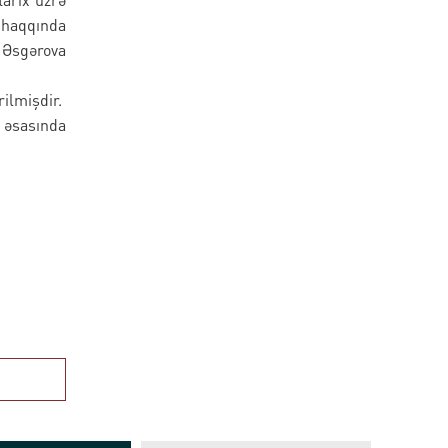
 haqqında
Əsgərova
ilmişdir.
 əsasında
.