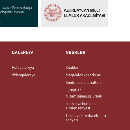
QALEREYA
NƏŞRLƏR
Fotoqalereya
Kitablar
Videoqalereya
Məqalələr və tezislər
Konfrans materialları
Jurnallar
Nizamişünaslıq jurnalı
İctimai və humanitar
elmlər seriyası
Təbiət və texnika elmləri
seriyası