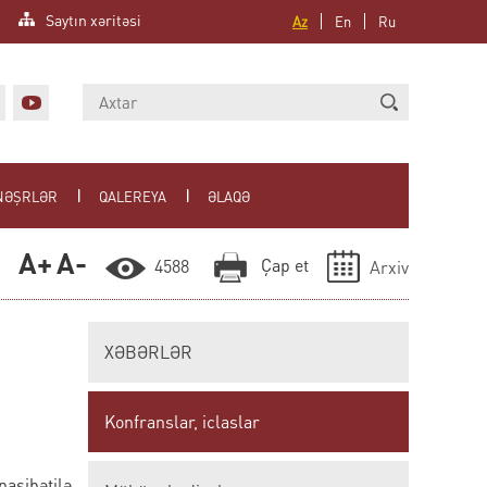
Saytın xəritəsi
Az
En
Ru
NƏŞRLƏR
QALEREYA
ƏLAQƏ
A+
A-
Çap et
4588
Arxiv
XƏBƏRLƏR
Konfranslar, iclaslar
sibətilə