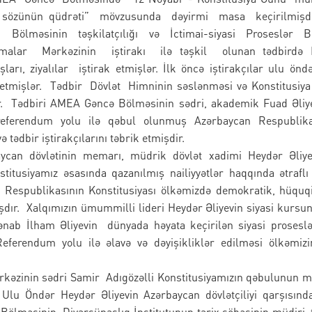
ı sözünün qüdrəti” mövzusunda dəyirmi masa keçirilmişd
Bölməsinin təşkilatçılığı və İctimai-siyasi Proseslər B
rmalar Mərkəzinin iştirakı ilə təşkil olunan tədbirdə 
ları, ziyalılar iştirak etmişlər. İlk öncə iştirakçılar ulu ön
ət etmişlər. Tədbir Dövlət Himninin səslənməsi və Konstitusi
r. Tədbiri AMEA Gəncə Bölməsinin sədri, akademik Fuad Əliy
referendum yolu ilə qəbul olunmuş Azərbaycan Respublika
 tədbir iştirakçılarını təbrik etmişdir.
ycan dövlətinin memarı, müdrik dövlət xadimi Heydər Əliyev
titusiyamız əsasında qazanılmış nailiyyətlər haqqında ətrafl
n Respublikasının Konstitusiyası ölkəmizdə demokratik, hüquqi
dır. Xalqımızın ümummilli lideri Heydər Əliyevin siyasi kursun
ənab İlham Əliyevin dünyada həyata keçirilən siyasi proseslə
erendum yolu ilə əlavə və dəyişikliklər edilməsi ölkəmizin
rkəzinin sədri Samir Adıgözəlli Konstitusiyamızın qəbulunun m
Ulu Öndər Heydər Əliyevin Azərbaycan dövlətçiliyi qarşısınd
lməsinin Diyarşünaslıq İnstitutunun tarix şöbəsinin müdiri, t