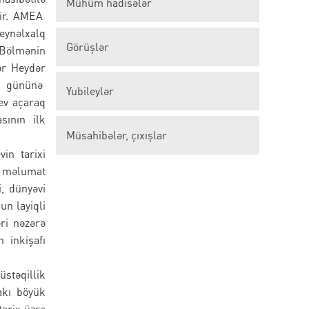
Mühüm hadisələr
ir. AMEA
eynəlxalq
Görüşlər
Bölmənin
dər Heydər
ya gününə
Yubileylər
ev açaraq
sının ilk
Müsahibələr, çıxışlar
in tarixi
ı məlumat
, dünyəvi
un layiqli
ri nəzərə
 inkişafı
üstəqillik
akı böyük
arix üzrə