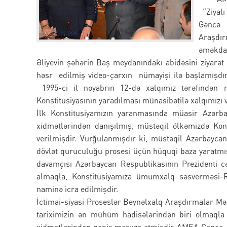
“Ziyal
Gəncə 
Araşdı
əməkdaş
Əliyevin şəhərin Baş meydanındakı abidəsini ziyar
həsr edilmiş video-çarxın nümayişi ilə başlamışdı
1995-ci il noyabrın 12-də xalqımız tərəfindən 
Konstitusiyasının yaradılması münasibətilə xalqımızı və
İlk Konstitusiyamızın yaranmasında müasir Azərba
xidmətlərindən danışılmış, müstəqil ölkəmizdə Kons
verilmişdir. Vurğulanmışdır ki, müstəqil Azərbayca
dövlət quruculuğu prosesi üçün hüquqi baza yaratmış
davamçısı Azərbaycan Respublikasının Prezidenti c
almaqla, Konstitusiyamıza ümumxalq səsverməsi-Ref
naminə icra edilmişdir.
İctimai-siyasi Proseslər Beynəlxalq Araşdırmalar Mə
tariximizin ən mühüm hadisələrindən biri olmaqla 
xidmətlərindən geniş məruzə etmişdir. AMEA Gəncə Bö