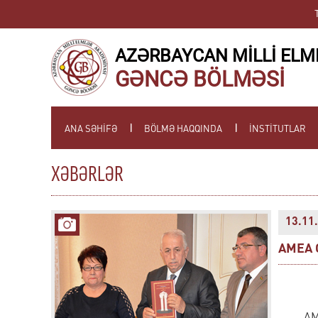
AZƏRBAYCAN MİLLİ ELM
GƏNCƏ BÖLMƏSİ
ANA SƏHİFƏ
BÖLMƏ HAQQINDA
İNSTİTUTLAR
XƏBƏRLƏR
13.11.
AMEA G
AM