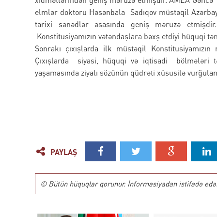
elmlər doktoru Həsənbala Sadıqov müstəqil Azərbayc
tarixi sənədlər əsasında geniş məruzə etmişd
Konstitusiyamızın vətəndaşlara bəxş etdiyi hüquqi təm
Sonrakı çıxışlarda ilk müstəqil Konstitusiyamızın
Çıxışlarda siyasi, hüquqi və iqtisadi bölmələri 
yaşamasında ziyalı sözünün
PAYLAŞ
© Bütün hüquqlar qorunur. İnformasiyadan istifadə edərk