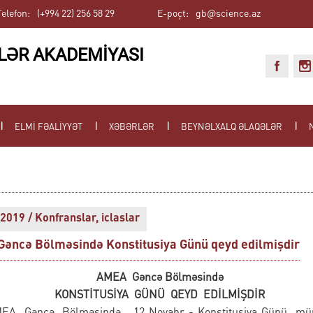
Telefon:
(+994 22) 256 58 29
E-poçt:
gb@science.az
LƏR AKADEMİYASI
ELMİ FƏALİYYƏT
XƏBƏRLƏR
BEYNƏLXALQ ƏLAQƏLƏR
2019 / Konfranslar, iclaslar
əncə Bölməsində Konstitusiya Günü qeyd edilmişdir
AMEA Gəncə Bölməsində
KONSTİTUSİYA GÜNÜ QEYD EDİLMİŞDİR
EA Gəncə Bölməsində 12 Noyabr - Konstitusiya Günü müna