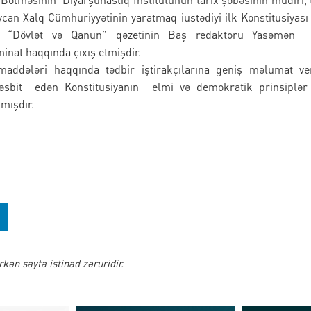
an Xalq Cümhuriyyətinin yaratmaq iustədiyi ilk Konstitusiyası
ir. “Dövlət və Qanun” qəzetinin Baş redaktoru Yasəmən 
inat haqqında çıxış etmişdir.
 maddələri haqqında tədbir iştirakçılarına geniş məlumat ver
təsbit edən Konstitusiyanın elmi və demokratik prinsiplər
 qüdrəti xüsusilə vurğulanmışdır
ən sayta istinad zəruridir.