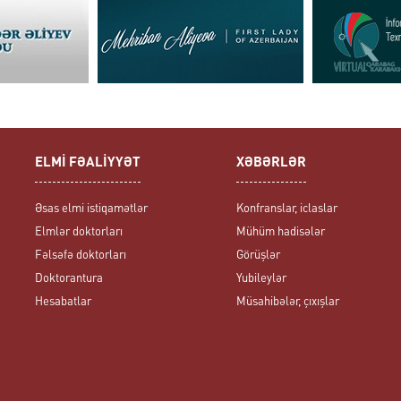
ELMİ FƏALİYYƏT
XƏBƏRLƏR
Əsas elmi istiqamətlər
Konfranslar, iclaslar
Elmlər doktorları
Mühüm hadisələr
Fəlsəfə doktorları
Görüşlər
Doktorantura
Yubileylər
Hesabatlar
Müsahibələr, çıxışlar