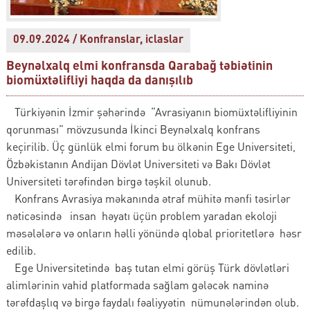
09.09.2024 / Konfranslar, iclaslar
Beynəlxalq elmi konfransda Qarabağ təbiətinin
biomüxtəlifliyi haqda da danışılıb
Türkiyənin İzmir şəhərində “Avrasiyanın biomüxtəlifliyinin
qorunması” mövzusunda İkinci Beynəlxalq konfrans
keçirilib. Üç günlük elmi forum bu ölkənin Ege Universiteti,
Özbəkistanın Andijan Dövlət Universiteti və Bakı Dövlət
Universiteti tərəfindən birgə təşkil olunub.
Konfrans Avrasiya məkanında ətraf mühitə mənfi təsirlər
nəticəsində insan həyatı üçün problem yaradan ekoloji
məsələlərə və onların həlli yönündə qlobal prioritetlərə həsr
edilib.
Ege Universitetində baş tutan elmi görüş Türk dövlətləri
alimlərinin vahid platformada sağlam gələcək naminə
tərəfdaşlıq və birgə faydalı fəaliyyətin nümunələrindən olub.