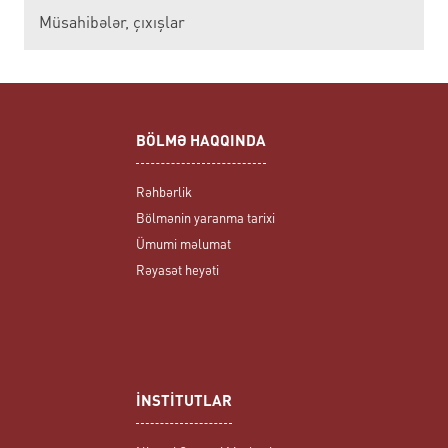
Müsahibələr, çıxışlar
BÖLMƏ HAQQINDA
Rəhbərlik
Bölmənin yaranma tarixi
Ümumi məlumat
Rəyasət heyəti
İNSTİTUTLAR