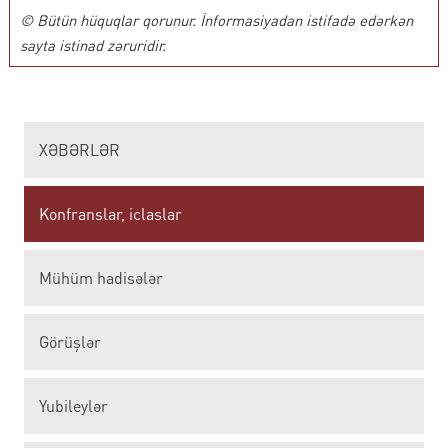
© Bütün hüquqlar qorunur. İnformasiyadan istifadə edərkən
sayta istinad zəruridir.
XƏBƏRLƏR
Konfranslar, iclaslar
Mühüm hadisələr
Görüşlər
Yubileylər