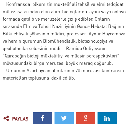
Konfransda ölkəmizin müxtəlif ali təhsil və elmi tədqiqat
müəssisələrindən olan alim-bioloqlar da əyani və ya onlayn
formada qatılıb və məruzələrlə çıxış ediblər. Onların
sırasında Elm və Təhsil Nazirliyinin Gəncə Nəbatat Bağının
Bitki ehtiyatı şöbəsinin müdiri, professor Aynur Bayramova
və həmin qurumun Biomühəndislik, biotexnologiya və
geobotanika şöbəsinin müdiri Ramidə Quliyevanın
“Qarabağın bioloji müxtəlifliyi və müasir perespektivləri”
mövzusundakı birgə məruzəsi böyük maraq doğurub.
Ümumən Azərbaycan alimlərinin 70 məruzəsi konfransın
materialları toplusuna daxil edilib.
PAYLAŞ