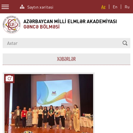
Saytın xəritəsi
Az
En
Ru
AZƏRBAYCAN MİLLİ ELMLƏR AKADEMİYASI
GƏNCƏ BÖLMƏSİ
XƏBƏRLƏR