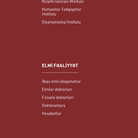
Nizami Gəncəvi Mərkəzi
Humanitar Tədqiqatlar
İnstitutu
Diyarşünaslıq İnstitutu
ELMİ FƏALİYYƏT
Əsas elmi istiqamətlər
Elmlər doktorları
Fəlsəfə doktorları
Doktorantura
Hesabatlar