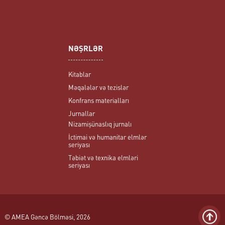
NƏŞRLƏR
Kitablar
Məqalələr və tezislər
Konfrans materialları
Jurnallar
Nizamişünaslıq jurnalı
İctimai və humanitar elmlər
seriyası
Təbiət və texnika elmləri
seriyası
© AMEA Gəncə Bölməsi, 2026