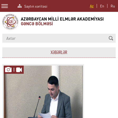
Saytın xəritəsi
Az
En
Ru
AZƏRBAYCAN MİLLİ ELMLƏR AKADEMİYASI
GƏNCƏ BÖLMƏSİ
XƏBƏRLƏR