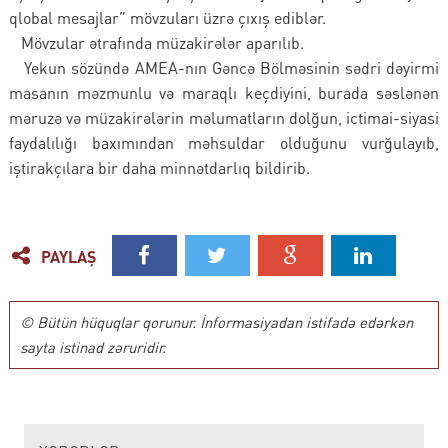
qlobal mesajlar” mövzuları üzrə çıxış ediblər.
Mövzular ətrafında müzakirələr aparılıb.
Yekun sözündə AMEA-nın Gəncə Bölməsinin sədri dəyirmi
masanın məzmunlu və maraqlı keçdiyini, burada səslənən
məruzə və müzakirələrin məlumatların dolğun, ictimai-siyasi
faydalılığı baxımından məhsuldar olduğunu vurğulayıb,
iştirakçılara bir daha minnətdarlıq bildirib.
PAYLAŞ
© Bütün hüquqlar qorunur. İnformasiyadan istifadə edərkən
sayta istinad zəruridir.