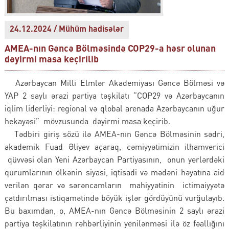
24.12.2024 / Mühüm hadisələr
AMEA-nın Gəncə Bölməsində COP29-a həsr olunan
dəyirmi masa keçirilib
Azərbaycan Milli Elmlər Akademiyası Gəncə Bölməsi və
YAP 2 saylı ərazi partiya təşkilatı “COP29 və Azərbaycanın
iqlim liderliyi: regional və qlobal arenada Azərbaycanın uğur
hekayəsi” mövzusunda dəyirmi masa keçirib.
Tədbiri giriş sözü ilə AMEA-nın Gəncə Bölməsinin sədri,
akademik Fuad Əliyev açaraq, cəmiyyətimizin ilhamverici
qüvvəsi olan Yeni Azərbaycan Partiyasının, onun yerlərdəki
qurumlarının ölkənin siyasi, iqtisadi və mədəni həyatına aid
verilən qərar və sərəncamların mahiyyətinin ictimaiyyətə
çatdırılması istiqamətində böyük işlər gördüyünü vurğulayıb.
Bu baxımdan, o, AMEA-nın Gəncə Bölməsinin 2 saylı ərazi
partiya təşkilatının rəhbərliyinin yenilənməsi ilə öz fəallığını