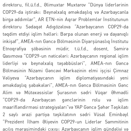
direktoru, fil.ü.f.d., Əlimuxtar Muxtarov “Dünya liderlərinin
COP29-da iştirakı: Beynəlxalq əməkdaşlıq və Azərbaycanla
birgə addımlar”, AR ETN-nin Aqrar Problemlər İnstitutunun
direktoru Sədaqət Adıgözəlova “Azərbaycanın COP29-da
təqdim etdiyi iqlim həlləri: Bərpa olunan enerji və dayanıqlı
inkişaf”, AMEA-nın Gəncə Bölməsinin Diyarşünaslıq İnstitutu
Etnoqrafiya şöbəsinin müdir, t.ü.f.d., dosent, Samirə
Qasımova “COP29-un nəticələri: Azərbaycanın regional iqlim
liderliyi və beynəlxalq təşəbbüsləri”, AMEA-nın Gəncə
Bölməsinin Nizami Gəncəvi Mərkəzinin elmi işçisi Çimnaz
Vəliyeva “Azərbaycanın iqlim diplomatiyasındaki yeni
əməkdaşlıq şəbəkələri”, AMEA-nın Gəncə Bölməsinin Gənc
Alim və Mütəxəssislər Şurasının sədri Vüqar Əhmədli
“COP29-da Azərbaycan gənclərinin rolu və iqlim
maarifləndirməsi strategiyaları”və YAP Gəncə Şəhər Təşkilatı
2 saylı ərazi partiya təşkilatının sədri Vüsal Eminbəyl
“Prezident İlham Əliyevin COP29-un Liderlər Sammitinin
açılış mərasimindəki çıxışı: Azərbaycanın iqlim gündəliyi və