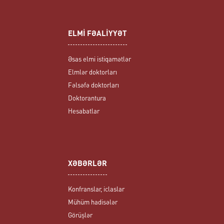
ELMİ FƏALİYYƏT
Əsas elmi istiqamətlər
Elmlər doktorları
Fəlsəfə doktorları
Doktorantura
Hesabatlar
XƏBƏRLƏR
Konfranslar, iclaslar
Mühüm hadisələr
Görüşlər