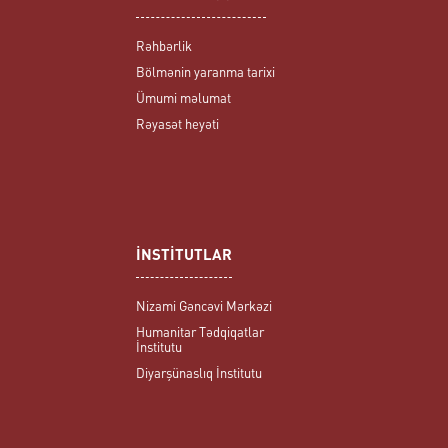
Rəhbərlik
Bölmənin yaranma tarixi
Ümumi məlumat
Rəyasət heyəti
İNSTİTUTLAR
Nizami Gəncəvi Mərkəzi
Humanitar Tədqiqatlar
İnstitutu
Diyarşünaslıq İnstitutu