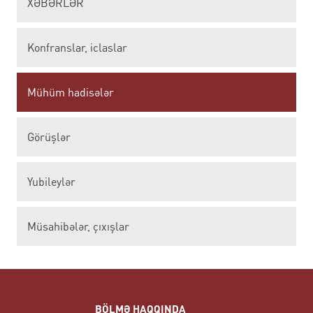
XƏBƏRLƏR
Konfranslar, iclaslar
Mühüm hadisələr
Görüşlər
Yubileylər
Müsahibələr, çıxışlar
BÖLMƏ HAQQINDA