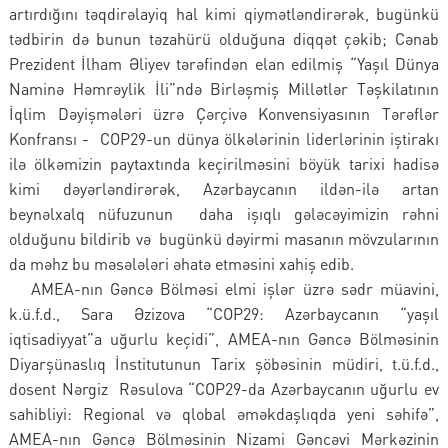
artırdığını təqdirəlayiq hal kimi qiymətləndirərək, bugünkü
tədbirin də bunun təzahürü olduğuna diqqət çəkib; Cənab
Prezident İlham Əliyev tərəfindən elan edilmiş “Yaşıl Dünya
Naminə Həmrəylik İli”ndə Birləşmiş Millətlər Təşkilatının
İqlim Dəyişmələri üzrə Çərçivə Konvensiyasının Tərəflər
Konfransı - COP29-un dünya ölkələrinin liderlərinin iştirakı
ilə ölkəmizin paytaxtında keçirilməsini böyük tarixi hadisə
kimi dəyərləndirərək, Azərbaycanın ildən-ilə artan
beynəlxalq nüfuzunun daha işıqlı gələcəyimizin rəhni
olduğunu bildirib və bugünkü dəyirmi masanın mövzularının
da məhz bu məsələləri əhatə etməsini xahiş edib.
AMEA-nın Gəncə Bölməsi elmi işlər üzrə sədr müavini,
k.ü.f.d., Sara Əzizova “COP29: Azərbaycanın “yaşıl
iqtisadiyyat”a uğurlu keçidi”, AMEA-nın Gəncə Bölməsinin
Diyarşünaslıq İnstitutunun Tarix şöbəsinin müdiri, t.ü.f.d.,
dosent Nərgiz Rəsulova “COP29-da Azərbaycanın uğurlu ev
sahibliyi: Regional və qlobal əməkdaşlıqda yeni səhifə”,
AMEA-nın Gəncə Bölməsinin Nizami Gəncəvi Mərkəzinin