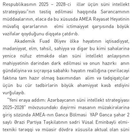
Respublikasının 2025 – 2028-ci illər üçün süni intellekt
strategiyası”nın təstiq edilməsi haqqında Sərəncamının
müddəalarının, eləcə də bu xüsusda AMEA Rəyasət Heyətinin
müvafiq qərarlarının elmi ictimaiyyət qarşısında böyük
vəzifələr qoyduğunu diqqətə çatdırıb.
Akademik Fuad Əliyev ölkə həyatının iqtisadiyyat,
mədəniyyət, elm, təhsil, səhiyyə və digər bu kimi sahələrinə
yenicə nüfuz etməkdə olan süni intellekt anlayışının
mahiyyətinin dərindən dərk edilməsi və onun hazırkı anın
gündəliyinə və sıçrayışa sabahkı həyatın reallığına çevriləcəyi
faktına tam hazır olmaq baxımından alim və tədqiqatçılar
üçün bu cür tədbirlərin böyük əhəmiyyət kəsb etdiyini
vurğulayıb.
“Yeni eraya addım: Azərbaycanın süni intellekt strategiyası
2025–2028” mövzusundakı dəyirmi masanın müzakirələrinə
giriş sözündə AMEA-nın Gəncə Bölməsi YAP Gəncə şəhər 2
saylı Ərazi Partiya Təşkilatının sədri Vüsal Eminbəyli elmi-
texniki tərəqqi və müasir dövdrə xüsusilə aktual olan süni