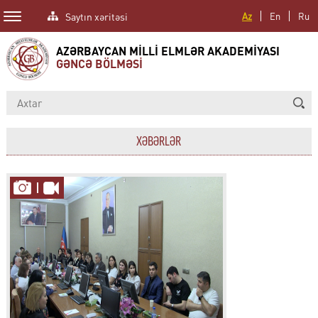
Saytın xəritəsi
Az
En
Ru
AZƏRBAYCAN MİLLİ ELMLƏR AKADEMİYASI
GƏNCƏ BÖLMƏSİ
XƏBƏRLƏR