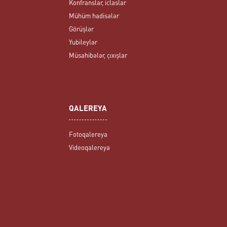
Konfranslar, iclaslar
Mühüm hadisələr
Görüşlər
Yubileylər
Müsahibələr, çıxışlar
QALEREYA
Fotoqalereya
Videoqalereya