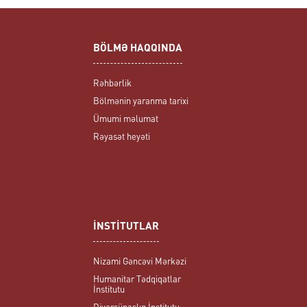
BÖLMƏ HAQQINDA
Rəhbərlik
Bölmənin yaranma tarixi
Ümumi məlumat
Rəyasət heyəti
İNSTİTUTLAR
Nizami Gəncəvi Mərkəzi
Humanitar Tədqiqatlar
İnstitutu
Diyarşünaslıq İnstitutu