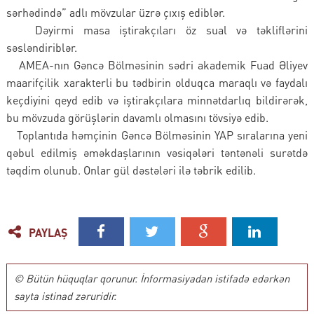
sərhədində” adlı mövzular üzrə çıxış ediblər.
Dəyirmi masa iştirakçıları öz sual və təkliflərini
səsləndiriblər.
AMEA-nın Gəncə Bölməsinin sədri akademik Fuad Əliyev
maarifçilik xarakterli bu tədbirin olduqca maraqlı və faydalı
keçdiyini qeyd edib və iştirakçılara minnətdarlıq bildirərək,
bu mövzuda görüşlərin davamlı olmasını tövsiyə edib.
Toplantıda həmçinin Gəncə Bölməsinin YAP sıralarına yeni
qəbul edilmiş əməkdaşlarının vəsiqələri təntənəli surətdə
təqdim olunub. Onlar gül dəstələri ilə təbrik edilib.
PAYLAŞ
© Bütün hüquqlar qorunur. İnformasiyadan istifadə edərkən
sayta istinad zəruridir.