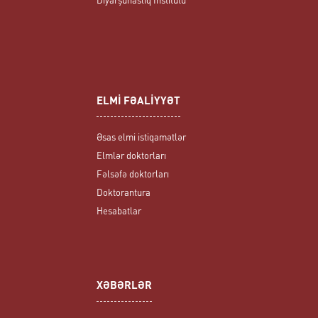
ELMİ FƏALİYYƏT
Əsas elmi istiqamətlər
Elmlər doktorları
Fəlsəfə doktorları
Doktorantura
Hesabatlar
XƏBƏRLƏR