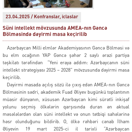
23.04.2025 / Konfranslar, iclaslar
Süni intellekt mövzusunda AMEA-nın Gəncə
Bölməsində dəyirmi masa keçirilib
Azərbaycan Milli elmlər Akademiyasının Gəncə Bölməsi və
bu elm ocağının YAP Gəncə şəhər 2 saylı ərazi partiya
təşkilatı tərəfindən “Yeni eraya addım: Azərbaycanın süni
intellekt strategiyası 2025 – 2028” mövzusunda dəyirmi masa
keçirilib.
Dəyirmi masada açılış sözü ilə çıxış edən AMEA-nın Gəncə
Bölməsinin sədri, akademik Fuad Əliyev bugünkü toplantının
müasir dünyanın, xüsusən Azərbaycan kimi sürətli inkişaf
yolunu seçmiş ölkələrin qarşısında duran ən aktual
məsələlərdən olan süni intellekt və onun tətbiqi sahələrinə
həsr olunduğunu bildirib. O, ölkə rəhbəri cənab İlham
Əliyevin 19 mart 2025-ci il tarixli “Azərbaycan