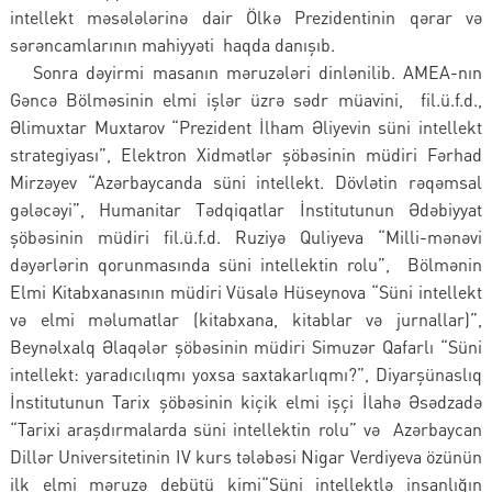
intellekt məsələlərinə dair Ölkə Prezidentinin qərar və
sərəncamlarının mahiyyəti haqda danışıb.
Sonra dəyirmi masanın məruzələri dinlənilib. AMEA-nın
Gəncə Bölməsinin elmi işlər üzrə sədr müavini, fil.ü.f.d.,
Əlimuxtar Muxtarov “Prezident İlham Əliyevin süni intellekt
strategiyası”, Elektron Xidmətlər şöbəsinin müdiri Fərhad
Mirzəyev “Azərbaycanda süni intellekt. Dövlətin rəqəmsal
gələcəyi”, Humanitar Tədqiqatlar İnstitutunun Ədəbiyyat
şöbəsinin müdiri fil.ü.f.d. Ruziyə Quliyeva “Milli-mənəvi
dəyərlərin qorunmasında süni intellektin rolu”, Bölmənin
Elmi Kitabxanasının müdiri Vüsalə Hüseynova “Süni intellekt
və elmi məlumatlar (kitabxana, kitablar və jurnallar)”,
Beynəlxalq Əlaqələr şöbəsinin müdiri Simuzər Qafarlı “Süni
intellekt: yaradıcılıqmı yoxsa saxtakarlıqmı?”, Diyarşünaslıq
İnstitutunun Tarix şöbəsinin kiçik elmi işçi İlahə Əsədzadə
“Tarixi araşdırmalarda süni intellektin rolu” və Azərbaycan
Dillər Universitetinin IV kurs tələbəsi Nigar Verdiyeva özünün
ilk elmi məruzə debütü kimi“Süni intellektlə insanlığın