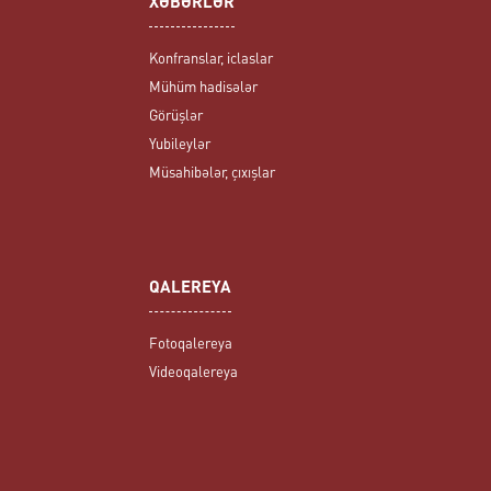
XƏBƏRLƏR
Konfranslar, iclaslar
Mühüm hadisələr
Görüşlər
Yubileylər
Müsahibələr, çıxışlar
QALEREYA
Fotoqalereya
Videoqalereya