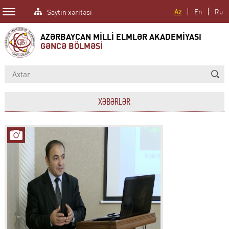
Saytın xəritəsi
Az
En
Ru
AZƏRBAYCAN MİLLİ ELMLƏR AKADEMİYASI
GƏNCƏ BÖLMƏSİ
XƏBƏRLƏR