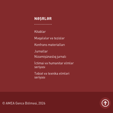
NƏŞRLƏR
Kitablar
Məqalələr və tezislər
Konfrans materialları
Jurnallar
Nizamişünaslıq jurnalı
İctimai və humanitar elmlər
seriyası
Təbiət və texnika elmləri
seriyası
© AMEA Gəncə Bölməsi, 2026