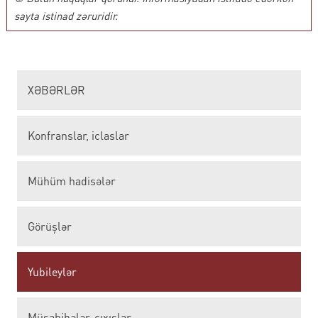
sayta istinad zəruridir.
XƏBƏRLƏR
Konfranslar, iclaslar
Mühüm hadisələr
Görüşlər
Yubileylər
Müsahibələr, çıxışlar