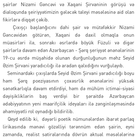
şairlər Nizami Gəncəvi və Xaqani Şirvaninin görüşü və
dialoqunda şeiriyyətimizin gələcək taleyi məsələsinə aid olan
fikirlərə diqqət çəkib.
Çıxışçı başlanğıcını dahi şair və mütəfəkkir Nizami
Gəncəvidən götürən, Xaqani də daxil olmaqla onun
müasirləri ilə, sonrakı əsrlərdə böyük Füzuli və digər
şairlərlə davam edən Azərbaycan - Şərq şeriyyət ənənələrinin
19-cu əsrdə müşahidə olunan durğunluğunun məhz Seyid
Əzim Şirvani yaradıcılığı ilə aradan qalxdığını vurğulayıb.
Seminardakı çıxışlarda Seyid Əzim Şirvani yaradıcılığı boyu
həm Şərq poeziyasının çoxəsrlik ənənələrini yüksək
sənətkarlıqla davam etdirdiyi, həm də mühüm ictimai-siyasi
dəyişikliklərin baş verdiyi bir şəraitdə Azərbaycan
ədəbiyyatının yeni maarifçilik ideyaları ilə zənginləşməsində
əhəmiyyətli rol oynadığı bildirilib.
Qeyd edilib ki, dəyərli poetik nümunələrdən ibarət parlaq
lirikasında mənəvi gözəlliyi tərənnüm edən şairin, eyni
zamanda, realist satiralarında dövrün aktual məsələlərinə