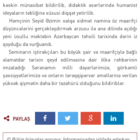
kəskin münasibət bildirilib, didaktik əsərlərində humanist
ideyaların təbliğinə xüsusi diqqət yetirilib.
Həmçinin Seyid Əzimin xalqa xidmət naminə öz maarifçi
düşüncələrini gerçəkləşdirmək arzusu ilə ana dilində açdığı
yeni üsullu məktəbin Azərbaycan təhsili tarixində dərin iz
qoyduğu da vurğuanıb.
Seminarın iştirakçıları bu böyük şair və maarifçiylə bağlı
əlamətdar tarixin qeyd edilməsinə dair ölkə rəhbərinin
imzaladığı Sərənamın milli dəyərlərimizə, görkəmli
şəxsiyyətlərimizə və onların tərəqqipərvər əməllərinə verilən
yüksək qiymətin daha bir təzahürü olduğunu bildiriblər.
PAYLAŞ
© Bütün hüquqlar qorunur. İnformasiyadan istifadə edərkən