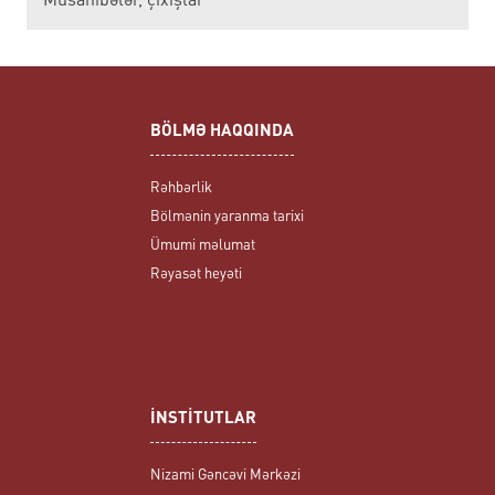
BÖLMƏ HAQQINDA
Rəhbərlik
Bölmənin yaranma tarixi
Ümumi məlumat
Rəyasət heyəti
İNSTİTUTLAR
Nizami Gəncəvi Mərkəzi