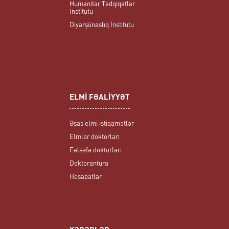
Humanitar Tədqiqatlar
İnstitutu
Diyarşünaslıq İnstitutu
ELMİ FƏALİYYƏT
Əsas elmi istiqamətlər
Elmlər doktorları
Fəlsəfə doktorları
Doktorantura
Hesabatlar