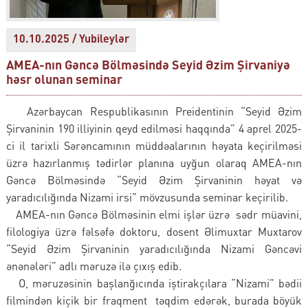
10.10.2025 / Yubileylər
AMEA-nın Gəncə Bölməsində Seyid Əzim Şirvaniyə
həsr olunan seminar
Azərbaycan Respublikasının Preidentinin “Seyid Əzim
Şirvaninin 190 illiyinin qeyd edilməsi haqqında” 4 aprel 2025-
ci il tarixli Sərəncamının müddəalarının həyata keçirilməsi
üzrə hazırlanmış tədirlər planına uyğun olaraq AMEA-nın
Gəncə Bölməsində “Seyid Əzim Şirvaninin həyat və
yaradıcılığında Nizami irsi” mövzusunda seminar keçirilib.
AMEA-nın Gəncə Bölməsinin elmi işlər üzrə sədr müavini,
filologiya üzrə fəlsəfə doktoru, dosent Əlimuxtar Muxtarov
“Seyid Əzim Şirvaninin yaradıcılığında Nizami Gəncəvi
ənənələri” adlı məruzə ilə çıxış edib.
O, məruzəsinin başlanğıcında iştirakçılara “Nizami” bədii
filmindən kiçik bir fraqment təqdim edərək, burada böyük