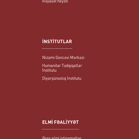
Rəyasət heyəti
İNSTİTUTLAR
Nizami Gəncəvi Mərkəzi
Humanitar Tədqiqatlar
İnstitutu
Diyarşünaslıq İnstitutu
ELMİ FƏALİYYƏT
Əsas elmi istiqamətlər