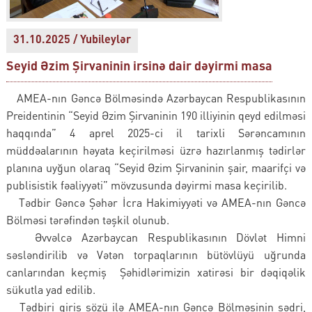
31.10.2025 / Yubileylər
Seyid Əzim Şirvaninin irsinə dair dəyirmi masa
AMEA-nın Gəncə Bölməsində Azərbaycan Respublikasının
Preidentinin “Seyid Əzim Şirvaninin 190 illiyinin qeyd edilməsi
haqqında” 4 aprel 2025-ci il tarixli Sərəncamının
müddəalarının həyata keçirilməsi üzrə hazırlanmış tədirlər
planına uyğun olaraq “Seyid Əzim Şirvaninin şair, maarifçi və
publisistik fəaliyyəti” mövzusunda dəyirmi masa keçirilib.
Tədbir Gəncə Şəhər İcra Hakimiyyəti və AMEA-nın Gəncə
Bölməsi tərəfindən təşkil olunub.
Əvvəlcə Azərbaycan Respublikasının Dövlət Himni
səsləndirilib və Vətən torpaqlarının bütövlüyü uğrunda
canlarından keçmiş Şəhidlərimizin xatirəsi bir dəqiqəlik
sükutla yad edilib.
Tədbiri giriş sözü ilə AMEA-nın Gəncə Bölməsinin sədri,