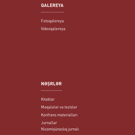
QALEREYA
Fotoqalereya
Videoqalereya
NƏŞRLƏR
Kitablar
Məqalələr və tezislər
Konfrans materialları
Jurnallar
Nizamişünaslıq jurnalı