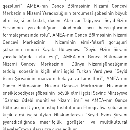
qəzəlləri”, AMEA-nın Gəncə Bölməsinin Nizami Gəncəvi
Mərkəzinin Nizami Yaradıcılığının tərcüməsi şöbəsinin böyük
elmi işçisi ped.ü.f.d., dosent Aləmzər Tağıyeva “Seyid Əzim
Şirvaninin yaradıcılığının akademik oxu bacarıqlarının
formalaşmasında rolu”, AMEA-nın Gəncə Bölməsinin Nizami
Gəncəvi Mərkəzinin Nizaminin elmi-fəlsəfi görüşləri
şöbəsinin müdiri Xəyalə Hüseynova “Seyid Əzim Şirvani
yaradıcılığında ilahi eşq”, AMEA-nın Gəncə Bölməsinin
Nizami Gəncəvi Mərkəzinin Dünya Nizamişünaslığının
tədqiqi şöbəsinin kiçik elmi işçisi Türkan Verdiyeva “Seyid
Əzim Şirvaninin mənzum hekayə və təmsilləri”, AMEA-nın
Gəncə Bölməsinin Nizami Gəncəvi Mərkəzinin Nizaminin
ensiklopediyası şöbəsinin böyük elmi işçisi Sevinc Mirzəyeva
“Şamaxı Ədəbi mühiti və Nizami irsi” və AMEA-nın Gəncə
Bölməsinin Diyarşünaslıq İnstitutunun Etnoqrafiya şöbəsinin
kiçik elmi işçisi Aytən Əliskəndərova “Seyid Əzim Şirvani
şyaradıcılığında maarifçilik görüşləri və multikultural
ideyalar”mövzuları üzrə çıxış ediblər.