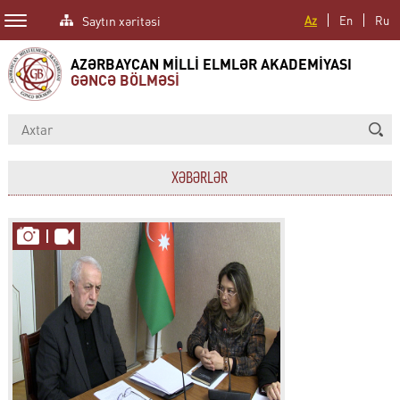
Saytın xəritəsi
Az
En
Ru
AZƏRBAYCAN MİLLİ ELMLƏR AKADEMİYASI
GƏNCƏ BÖLMƏSİ
XƏBƏRLƏR