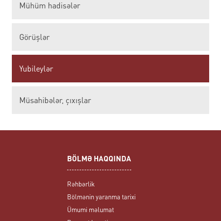
Mühüm hadisələr
Görüşlər
Yubileylər
Müsahibələr, çıxışlar
BÖLMƏ HAQQINDA
Rəhbərlik
Bölmənin yaranma tarixi
Ümumi məlumat