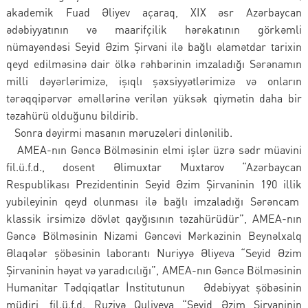
akademik Fuad Əliyev açaraq, XIX əsr Azərbaycan
ədəbiyyatının və maarifçilik hərəkatının görkəmli
nümayəndəsi Seyid Əzim Şirvani ilə bağlı əlamətdar tarixin
qeyd edilməsinə dair ölkə rəhbərinin imzaladığı Sərənamın
milli dəyərlərimizə, işıqlı şəxsiyyətlərimizə və onların
tərəqqipərvər əməllərinə verilən yüksək qiymətin daha bir
təzahürü olduğunu bildirib.
Sonra dəyirmi masanın məruzələri dinlənilib.
AMEA-nın Gəncə Bölməsinin elmi işlər üzrə sədr müavini
fil.ü.f.d., dosent Əlimuxtar Muxtarov “Azərbaycan
Respublikası Prezidentinin Seyid Əzim Şirvaninin 190 illik
yubileyinin qeyd olunması ilə bağlı imzaladığı Sərəncam
klassik irsimizə dövlət qayğısının təzahürüdür”, AMEA-nın
Gəncə Bölməsinin Nizami Gəncəvi Mərkəzinin Beynəlxalq
Əlaqələr şöbəsinin laborantı Nuriyyə Əliyeva “Seyid Əzim
Şirvaninin həyat və yaradıcılığı”, AMEA-nın Gəncə Bölməsinin
Humanitar Tədqiqatlar İnstitutunun Ədəbiyyat şöbəsinin
müdiri, fil.ü.f.d. Ruziyə Quliyeva “Seyid Əzim Şirvaninin