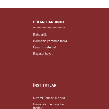
BÖLMƏ HAQQINDA
Rəhbərlik
Bölmənin yaranma tarixi
Ümumi məlumat
Rəyasət heyəti
İNSTİTUTLAR
Nizami Gəncəvi Mərkəzi
Humanitar Tədqiqatlar
İnstitutu