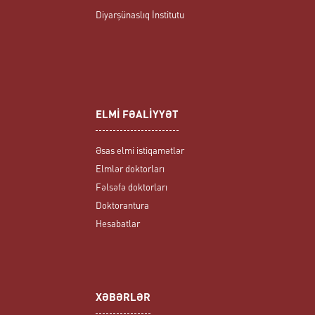
Diyarşünaslıq İnstitutu
ELMİ FƏALİYYƏT
Əsas elmi istiqamətlər
Elmlər doktorları
Fəlsəfə doktorları
Doktorantura
Hesabatlar
XƏBƏRLƏR