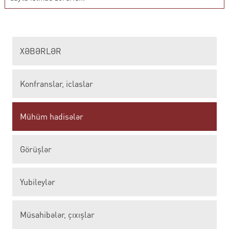
XƏBƏRLƏR
Konfranslar, iclaslar
Mühüm hadisələr
Görüşlər
Yubileylər
Müsahibələr, çıxışlar