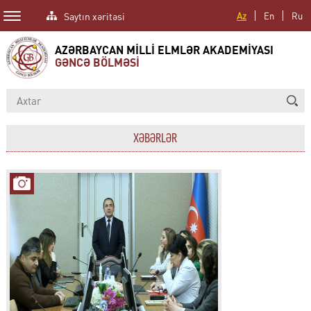
Saytın xəritəsi
Az
En
Ru
AZƏRBAYCAN MİLLİ ELMLƏR AKADEMİYASI
GƏNCƏ BÖLMƏSİ
XƏBƏRLƏR