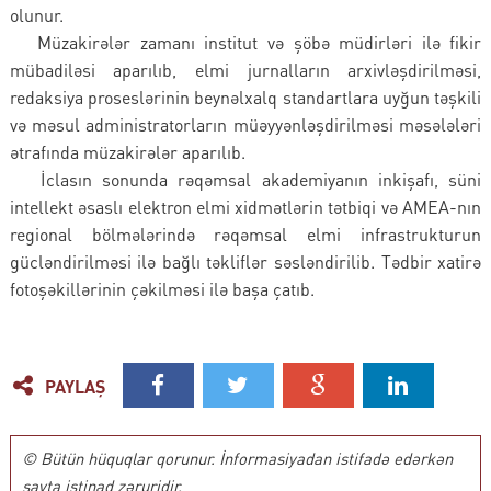
olunur.
Müzakirələr zamanı institut və şöbə müdirləri ilə fikir
mübadiləsi aparılıb, elmi jurnalların arxivləşdirilməsi,
redaksiya proseslərinin beynəlxalq standartlara uyğun təşkili
və məsul administratorların müəyyənləşdirilməsi məsələləri
ətrafında müzakirələr aparılıb.
İclasın sonunda rəqəmsal akademiyanın inkişafı, süni
intellekt əsaslı elektron elmi xidmətlərin tətbiqi və AMEA-nın
regional bölmələrində rəqəmsal elmi infrastrukturun
gücləndirilməsi ilə bağlı təkliflər səsləndirilib. Tədbir xatirə
fotoşəkillərinin çəkilməsi ilə başa çatıb.
PAYLAŞ
© Bütün hüquqlar qorunur. İnformasiyadan istifadə edərkən
sayta istinad zəruridir.