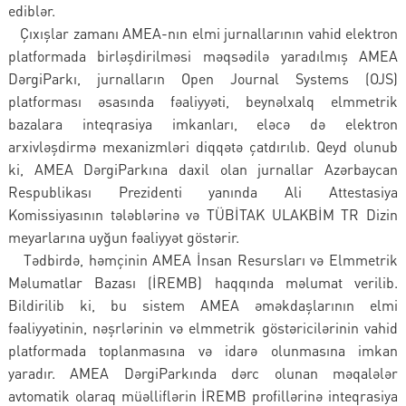
ediblər.
Çıxışlar zamanı AMEA-nın elmi jurnallarının vahid elektron
platformada birləşdirilməsi məqsədilə yaradılmış AMEA
DərgiParkı, jurnalların Open Journal Systems (OJS)
platforması əsasında fəaliyyəti, beynəlxalq elmmetrik
bazalara inteqrasiya imkanları, eləcə də elektron
arxivləşdirmə mexanizmləri diqqətə çatdırılıb. Qeyd olunub
ki, AMEA DərgiParkına daxil olan jurnallar Azərbaycan
Respublikası Prezidenti yanında Ali Attestasiya
Komissiyasının tələblərinə və TÜBİTAK ULAKBİM TR Dizin
meyarlarına uyğun fəaliyyət göstərir.
Tədbirdə, həmçinin AMEA İnsan Resursları və Elmmetrik
Məlumatlar Bazası (İREMB) haqqında məlumat verilib.
Bildirilib ki, bu sistem AMEA əməkdaşlarının elmi
fəaliyyətinin, nəşrlərinin və elmmetrik göstəricilərinin vahid
platformada toplanmasına və idarə olunmasına imkan
yaradır. AMEA DərgiParkında dərc olunan məqalələr
avtomatik olaraq müəlliflərin İREMB profillərinə inteqrasiya