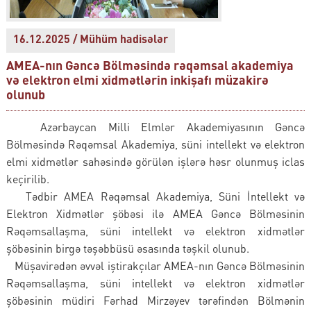
16.12.2025 / Mühüm hadisələr
AMEA-nın Gəncə Bölməsində rəqəmsal akademiya
və elektron elmi xidmətlərin inkişafı müzakirə
olunub
Azərbaycan Milli Elmlər Akademiyasının Gəncə
Bölməsində Rəqəmsal Akademiya, süni intellekt və elektron
elmi xidmətlər sahəsində görülən işlərə həsr olunmuş iclas
keçirilib.
Tədbir AMEA Rəqəmsal Akademiya, Süni İntellekt və
Elektron Xidmətlər şöbəsi ilə AMEA Gəncə Bölməsinin
Rəqəmsallaşma, süni intellekt və elektron xidmətlər
şöbəsinin birgə təşəbbüsü əsasında təşkil olunub.
Müşavirədən əvvəl iştirakçılar AMEA-nın Gəncə Bölməsinin
Rəqəmsallaşma, süni intellekt və elektron xidmətlər
şöbəsinin müdiri Fərhad Mirzəyev tərəfindən Bölmənin