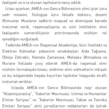
fəaliyyəti və icra olunan layihələrlə tanış edilib.
İclası açarkən, AMEA-nın Gəncə Bölməsinin elmi işlər üzrə
sədr müavini, filologiya üzrə fəlsəfə doktoru, dosent
Əlimuxtar Muxtarov tədbirin məqsəd və əhəmiyyəti barədə
məlumat verib, rəqəmsallaşma və süni intellektin elmi
fəaliyyətin səmərəliliyinin artırılmasında mühüm rol
oynadığını vurğulayıb.
Tədbirdə AMEA-nın Rəqəmsal Akademiya, Süni İntellekt və
Elektron Xidmətlər şöbəsinin əməkdaşları Aida Tağıyeva,
Ofelya Zöhrablı, Kəmalə Zamanova, Məleykə Əhmədova və
Nuranə Vəlizadə çıxış edərək AMEA-da rəqəmsal elmi
mühitin formalaşdırılması, elektron elmi xidmətlərin inkişafı
və bu istiqamətdə həyata keçirilən layihələr haqqında ətraflı
məlumat veriblər.
İclasda AMEA-nın Gəncə Bölməsində nəşr olunan
“Nizamişünaslıq”, “Xəbərlər Məcmuəsi. İctimai və Humanitar
Elmlər Seriyası” və “Xəbərlər Məcmuəsi. Təbiət və Texnika
Elmləri Seriyası” elmi jurnallarının redaktorları da iştirak