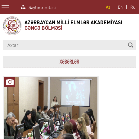
Saytın xəritəsi
Az
En
Ru
AZƏRBAYCAN MİLLİ ELMLƏR AKADEMİYASI
GƏNCƏ BÖLMƏSİ
XƏBƏRLƏR