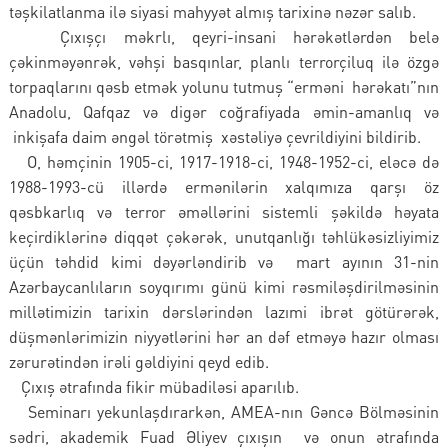
təşkilatlanma ilə siyasi mahyyət almış tarixinə nəzər salıb.
Çıxışçı məkrlı, qeyri-insani hərəkətlərdən belə
çəkinməyənrək, vəhşi basqınlar, planlı terrorçiluq ilə özgə
torpaqlarını qəsb etmək yolunu tutmuş “erməni hərəkatı”nın
Anadolu, Qafqaz və digər coğrafiyada əmin-amanlıq və
inkişafa daim əngəl törətmiş xəstəliyə çevrildiyini bildirib.
O, həmçinin 1905-ci, 1917-1918-ci, 1948-1952-ci, eləcə də
1988-1993-cü illərdə ermənilərin xalqımıza qarşı öz
qəsbkarlıq və terror əməllərini sistemli şəkildə həyata
keçirdiklərinə diqqət çəkərək, unutqanlığı təhlükəsizliyimiz
üçün təhdid kimi dəyərləndirib və mart ayının 31-nin
Azərbaycanlıların soyqırımı günü kimi rəsmiləşdirilməsinin
millətimizin tarixin dərslərindən lazımi ibrət götürərək,
düşmənlərimizin niyyətlərini hər an dəf etməyə hazır olması
zərurətindən irəli gəldiyini qeyd edib.
Çıxış ətrafında fikir mübadiləsi aparılıb.
Seminarı yekunlaşdırarkən, AMEA-nın Gəncə Bölməsinin
sədri, akademik Fuad Əliyev çıxışın və onun ətrafında