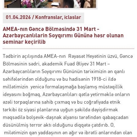
01.04.2026 / Konfranslar, iclaslar
AMEA-nın Gəncə Bölməsində 31 Mart -
Azərbaycanlılarin Soyqırımı Gününə həsr olunan
seminar keçirilib
Tədbirin açılışında AMEA-nın Rəyasət Heyətinin üzvü, Gəncə
Bölməsinin sədri, akademik Fuad Əliyev 31 Mart –
Azərbaycanlıların Soyqırımı Gününün tariximizin ən qanlı
səhifələrindən olduğunu və bu hadisənin 1918-ci ildə
millətimizin yenicə formalaşmağa başlamış müstəqillik
ideyasını boğmaq, Azərbaycanlıları qətlə yetirməklə onların
əzəli torpaqlarına sahib çıxmaq və bu coğrafiyada etnik
tərkibi öz siyasi planlarına uyğun şəkildə dəyişdirmək
məqsədilə bolşevik-daşnak alyansı tərəfindən qabaqcadan
düsünülmiş terror aktı olduğunu diqqətə çatdırıb. O,
milətimizin qan yaddaşının ən ağır və ibrətli anlarından olan