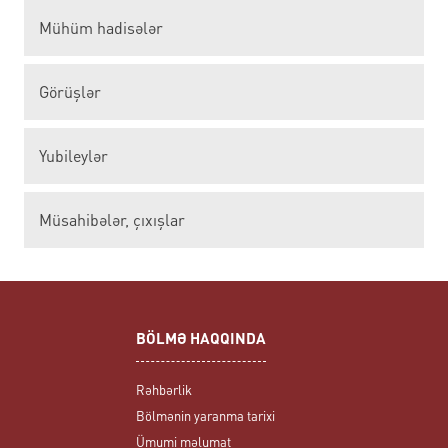
Mühüm hadisələr
Görüşlər
Yubileylər
Müsahibələr, çıxışlar
BÖLMƏ HAQQINDA
Rəhbərlik
Bölmənin yaranma tarixi
Ümumi məlumat