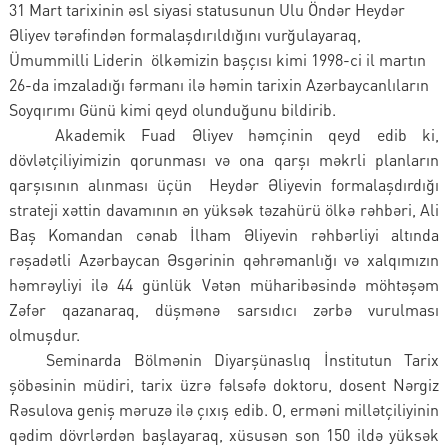
31 Mart tarixinin əsl siyasi statusunun Ulu Öndər Heydər
Əliyev tərəfindən formalaşdırıldığını vurğulayaraq,
Ümummilli Liderin ölkəmizin başçısı kimi 1998-ci il martın
26-da imzaladığı fərmanı ilə həmin tarixin Azərbaycanlıların
Soyqırımı Günü kimi qeyd olunduğunu bildirib.
Akademik Fuad Əliyev həmçinin qeyd edib ki,
dövlətçiliyimizin qorunması və ona qarşı məkrli planların
qarşısının alınması üçün Heydər Əliyevin formalaşdırdığı
strateji xəttin davamının ən yüksək təzahürü ölkə rəhbəri, Ali
Baş Komandan cənab İlham Əliyevin rəhbərliyi altında
rəşadətli Azərbaycan Əsgərinin qəhrəmanlığı və xalqımızın
həmrəyliyi ilə 44 günlük Vətən müharibəsində möhtəşəm
Zəfər qazanaraq, düşmənə sarsıdıcı zərbə vurulması
olmuşdur.
Seminarda Bölmənin Diyarşünaslıq İnstitutun Tarix
şöbəsinin müdiri, tarix üzrə fəlsəfə doktoru, dosent Nərgiz
Rəsulova geniş məruzə ilə çıxış edib. O, erməni millətçiliyinin
qədim dövrlərdən başlayaraq, xüsusən son 150 ildə yüksək