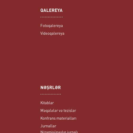
QALEREYA
Fotoqalereya
Videoqalereya
NƏŞRLƏR
Kitablar
Məqalələr və tezislər
Konfrans materialları
Jurnallar
Nizamişünaslıq jurnalı