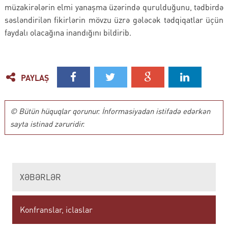
müzakirələrin elmi yanaşma üzərində qurulduğunu, tədbirdə
səsləndirilən fikirlərin mövzu üzrə gələcək tədqiqatlar üçün
faydalı olacağına inandığını bildirib.
PAYLAŞ
© Bütün hüquqlar qorunur. İnformasiyadan istifadə edərkən
sayta istinad zəruridir.
XƏBƏRLƏR
Konfranslar, iclaslar