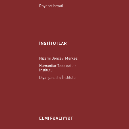
Rəyasət heyəti
İNSTİTUTLAR
Nizami Gəncəvi Mərkəzi
Humanitar Tədqiqatlar
İnstitutu
Diyarşünaslıq İnstitutu
ELMİ FƏALİYYƏT