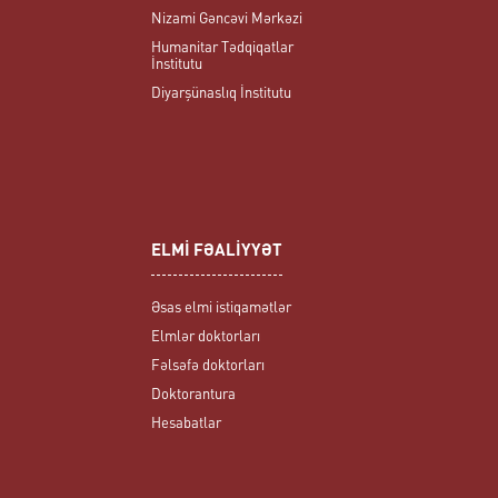
Nizami Gəncəvi Mərkəzi
Humanitar Tədqiqatlar
İnstitutu
Diyarşünaslıq İnstitutu
ELMİ FƏALİYYƏT
Əsas elmi istiqamətlər
Elmlər doktorları
Fəlsəfə doktorları
Doktorantura
Hesabatlar