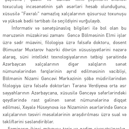
toxuculuq incəsənətinin şah əsərləri hesab olunduğunu,
xüsusilə "Fəxralı" namazlıq xalçalarının qüsursuz toxunuşu
və yüksək bədii tərtibatı ilə seçildiyini vurğulayıb.
İnformativ və sənətşünaslıq bilgiləri ilə bol olan bu
məruzənin müzakirəsi zamanı Gəncə Bölməsinin Elmi işlər
üzrə sədr müavini, filologiya üzrə fəlsəfə doktoru, dosent
Əlimuxtar Muxtarov hazırki dövrün xüsusiyyətlərini nəzərə
alaraq, süni intellekt texnologiyalarının tətbiqi şəraitində
Azərbaycan xalçalarının digər xalqların sənət
nümunələrindən fərqlərinin ayrıd edilməsinin vacibliyi,
Bölmənin Nizami Gəncəvi Mərkəzinin şöbə müdirilərindən
filologiya üzrə fəlsəfə doktorları Təranə Verdiyeva orta əsr
səyyahlarının Azərbaycana, xüsusilə Gəncəyə səfərlərindəki
qeydlərində rast gəlinən sənət nümunələrinə diqqət
edilməsi, Xəyalə Hüseynova isə Nizaminin əsərlərində Gəncə
xalçalarının təsviri məsələlərinin araşdırılması üzrə sual və
təkliflərini səsləndiriblər.
Seminarın ikinci mövzusu tarix və qədim siyasətşünaslıq