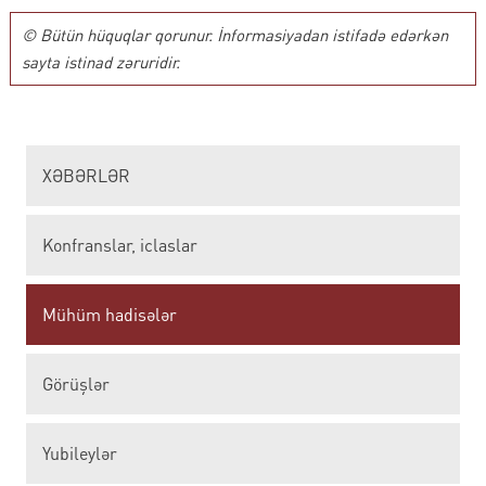
© Bütün hüquqlar qorunur. İnformasiyadan istifadə edərkən
sayta istinad zəruridir.
XƏBƏRLƏR
Konfranslar, iclaslar
Mühüm hadisələr
Görüşlər
Yubileylər