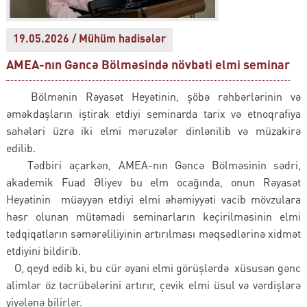
19.05.2026 / Mühüm hadisələr
AMEA-nın Gəncə Bölməsində növbəti elmi seminar
Bölmənin Rəyasət Heyətinin, şöbə rəhbərlərinin və
əməkdaşların iştirak etdiyi seminarda tarix və etnoqrafiya
sahələri üzrə iki elmi məruzələr dinlənilib və müzakirə
edilib.
Tədbiri açarkən, AMEA-nın Gəncə Bölməsinin sədri,
akademik Fuad Əliyev bu elm ocağında, onun Rəyasət
Heyətinin müəyyən etdiyi elmi əhəmiyyəti vacib mövzulara
həsr olunan mütəmadi seminarların keçirilməsinin elmi
tədqiqatların səmərəliliyinin artırılması məqsədlərinə xidmət
etdiyini bildirib.
O, qeyd edib ki, bu cür əyani elmi görüşlərdə xüsusən gənc
alimlər öz təcrübələrini artırır, çevik elmi üsul və vərdişlərə
yiyələnə bilirlər.