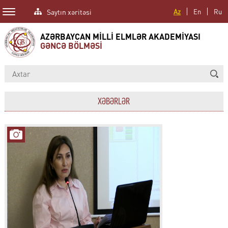
Saytın xəritəsi
Az
En
Ru
AZƏRBAYCAN MİLLİ ELMLƏR AKADEMİYASI
GƏNCƏ BÖLMƏSİ
XƏBƏRLƏR