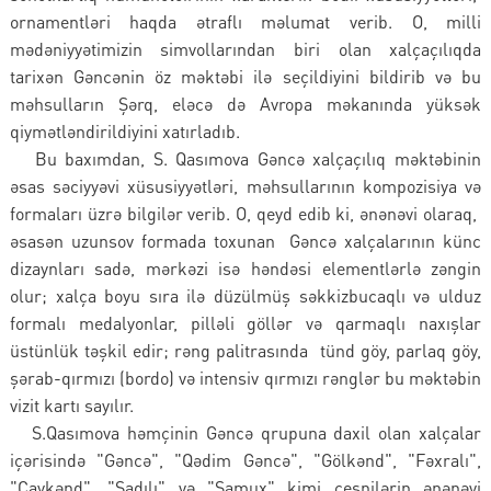
ornamentləri haqda ətraflı məlumat verib. O, milli
mədəniyyətimizin simvollarından biri olan xalçaçılıqda
tarixən Gəncənin öz məktəbi ilə seçildiyini bildirib və bu
məhsulların Şərq, eləcə də Avropa məkanında yüksək
qiymətləndirildiyini xatırladıb.
Bu baxımdan, S. Qasımova Gəncə xalçaçılıq məktəbinin
əsas səciyyəvi xüsusiyyətləri, məhsullarının kompozisiya və
formaları üzrə bilgilər verib. O, qeyd edib ki, ənənəvi olaraq,
əsasən uzunsov formada toxunan Gəncə xalçalarının künc
dizaynları sadə, mərkəzi isə həndəsi elementlərlə zəngin
olur; xalça boyu sıra ilə düzülmüş səkkizbucaqlı və ulduz
formalı medalyonlar, pilləli göllər və qarmaqlı naxışlar
üstünlük təşkil edir; rəng palitrasında tünd göy, parlaq göy,
şərab-qırmızı (bordo) və intensiv qırmızı rənglər bu məktəbin
vizit kartı sayılır.
S.Qasımova həmçinin Gəncə qrupuna daxil olan xalçalar
içərisində "Gəncə", "Qədim Gəncə", "Gölkənd", "Fəxralı",
"Çaykənd", "Şadılı" və "Samux" kimi çeşnilərin ənənəvi