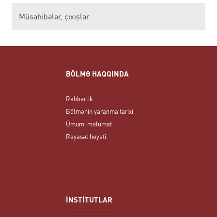
Müsahibələr, çıxışlar
BÖLMƏ HAQQINDA
Rəhbərlik
Bölmənin yaranma tarixi
Ümumi məlumat
Rəyasət heyəti
İNSTİTUTLAR