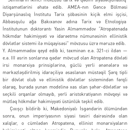
istiqamətlərini əhatə edib. AMEA-nın Gəncə Bölməsi
Diyarşünaslıq İnstitutu Tarix şöbəsinin kiçik elmi işçisi,
Abbasqulu ağa Bakıxanov adına Tarix və Etnologiya
İnstitutunun doktorantı Yasin Alməmmədov “Atropatenada
hökmdar hakimiyyəti və idarəetmə nümunəsinin ellinistik
dövlətlər sistemi ilə müqayisəsi” mövzusu üzrə məruzə edib.
Y. Alməmmədov qeyd edib ki, təxminən e.ə. 321-ci ildən —
e.ə. III əsrin sonlarına qədər mövcud olan Atropatena dövləti
irsi monarxiya prinsiplərinə, güclü yerli ənənələrə və
mərkəzləşdirilmiş idarəçiliyə əsaslanan müstəqil Şərq tipli
bir dövlət olub və ellinistik dövlətlər sistemindən fərqli
olaraq, burada yunan modelinə xas olan şəhər-dövlətlər və
seçkili orqanlar olmayıb, yerli aristokratiyanın mövqeyi və
mütləq hökmdar hakimiyyəti üstünlük təşkil edib.
Çıxışçı bildirib ki, Makedoniyalı İsgəndərin ölümündən
sonra, onun imperiyasının siyasi təsiri dairəsində olan
xalqlar, o cümlədən Atropatena, ellinist monarxiyaların