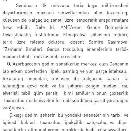
Seminarın ilk mövzusu tarix boyu milli-mədəni
dəyərlərimizin məxsusi simvollarından olan toxuculuq,
xüsusən də xalçaçılıq sənəti üzrə etnoqrafik araşdırmalara
həsr edilib. Belə ki, AMEA-nın Gəncə Bölməsinin
Diyarşünaslıq İnstitutunun Etnoqrafiya şöbəsinin müdiri,
tarix üzrə fəlsəfə doktoru, dosent Samirə Qasımova
“Zamanın ilmələri: Gəncə toxuculuq ənənələrinin tarixi-
mədəni təhlili” mövzusunda çıxış edib.
O, Azərbaycanın qədim sənətkarlıq mərkəzi olan Gəncənin
lap erkən dövrlərdən ipək, pambıq və yun parça istehsalı,
toxuculuq ənənələri, xüsusən də xalçaçılıq sənəti ilə
tanındığını qeyd edib və bu şəhərin zəngin mədəni irsi,
əlverişli təbii iqlim şəraiti kimi amillərin onun çoxəsrlik
toxuculuq mədəniyyətini formalaşdırdığına şərait yaratdığını
vurğulayıb .
Çıxışçı qədim şəhərin bu yöndəki ənənələrinin tarixi və
iqtisadi kökləri, toxuculuq, ipəkçilik, xalçaçılıq və digər
sənətkarlıq nümunələırinin xarakterik bədii xüsusiyyətləri,