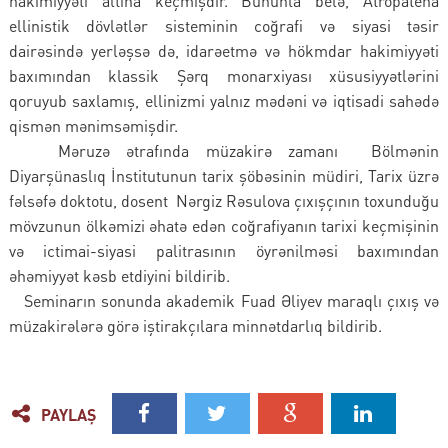
hakimiyyəti altına keçmişdir. Bununla belə, Atropatena
ellinistik dövlətlər sisteminin coğrafi və siyasi təsir
dairəsində yerləşsə də, idarəetmə və hökmdar hakimiyyəti
baxımından klassik Şərq monarxiyası xüsusiyyətlərini
qoruyub saxlamış, ellinizmi yalnız mədəni və iqtisadi sahədə
qismən mənimsəmişdir.
Məruzə ətrafında müzakirə zamanı Bölmənin
Diyarşünaslıq İnstitutunun tarix şöbəsinin müdiri, Tarix üzrə
fəlsəfə doktotu, dosent Nərgiz Rəsulova çıxışçının toxunduğu
mövzunun ölkəmizi əhatə edən coğrafiyanın tarixi keçmişinin
və ictimai-siyasi palitrasının öyrənilməsi baxımından
əhəmiyyət kəsb etdiyini bildirib.
Seminarın sonunda akademik Fuad Əliyev maraqlı çıxış və
müzakirələrə görə iştirakçılara minnətdarlıq bildirib.
PAYLAŞ