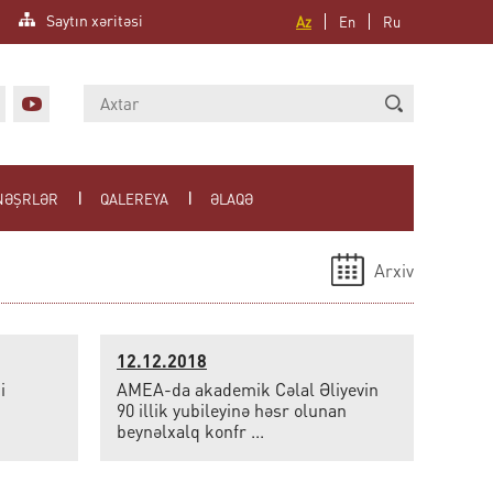
Saytın xəritəsi
Az
En
Ru
NƏŞRLƏR
QALEREYA
ƏLAQƏ
Arxiv
12.12.2018
i
AMEA-da akademik Cəlal Əliyevin
90 illik yubileyinə həsr olunan
beynəlxalq konfr ...