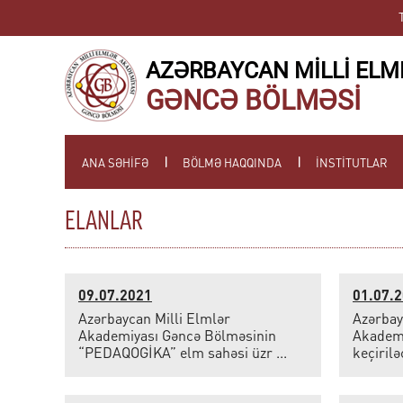
AZƏRBAYCAN MİLLİ ELM
GƏNCƏ BÖLMƏSİ
ANA SƏHİFƏ
BÖLMƏ HAQQINDA
İNSTİTUTLAR
ELANLAR
09.07.2021
01.07.
Azərbaycan Milli Elmlər
Azərbay
Akademiyası Gəncə Bölməsinin
Akadem
“PEDAQOGİKA” elm sahəsi üzr ...
keçirilə