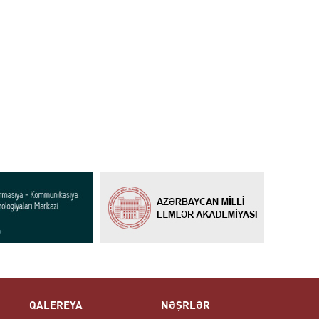
QALEREYA
NƏŞRLƏR