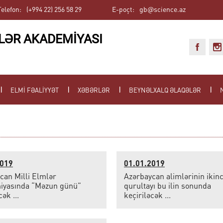
Telefon:
(+994 22) 256 58 29
E-poçt:
gb@science.az
LƏR AKADEMİYASI
ELMİ FƏALİYYƏT
XƏBƏRLƏR
BEYNƏLXALQ ƏLAQƏLƏR
2019
01.01.2019
can Milli Elmlər
Azərbaycan alimlərinin ikinc
iyasında “Məzun günü”
qurultayı bu ilin sonunda
cək ...
keçiriləcək ...