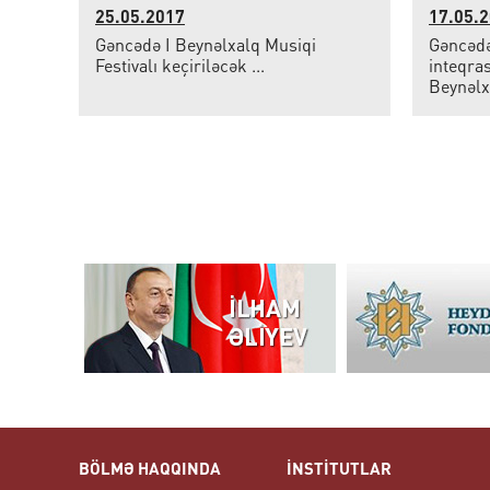
25.05.2017
17.05.
Gəncədə I Beynəlxalq Musiqi
Gəncədə
Festivalı keçiriləcək ...
inteqra
Beynəlxa
BÖLMƏ HAQQINDA
İNSTİTUTLAR