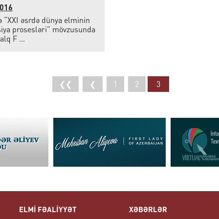
2016
 “XXI əsrdə dünya elminin
siya prosesləri” mövzusunda
lq F ...
❮❮
❮
1
2
3
ELMİ FƏALİYYƏT
XƏBƏRLƏR