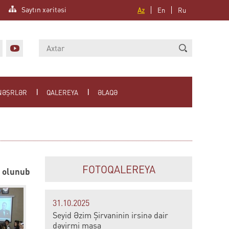
Saytın xəritəsi
Az
En
Ru
NƏŞRLƏR
QALEREYA
ƏLAQƏ
FOTOQALEREYA
l olunub
31.10.2025
Seyid Əzim Şirvaninin irsinə dair
dəyirmi masa