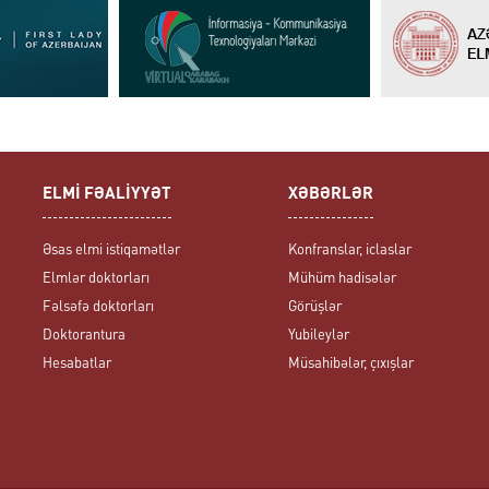
ELMİ FƏALİYYƏT
XƏBƏRLƏR
Əsas elmi istiqamətlər
Konfranslar, iclaslar
Elmlər doktorları
Mühüm hadisələr
Fəlsəfə doktorları
Görüşlər
Doktorantura
Yubileylər
Hesabatlar
Müsahibələr, çıxışlar