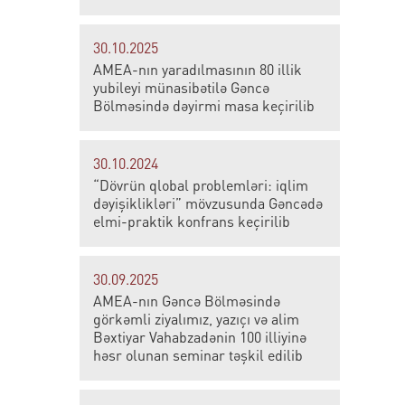
30.10.2025
AMEA-nın yaradılmasının 80 illik
yubileyi münasibətilə Gəncə
Bölməsində dəyirmi masa keçirilib
30.10.2024
“Dövrün qlobal problemləri: iqlim
dəyişiklikləri” mövzusunda Gəncədə
elmi-praktik konfrans keçirilib
30.09.2025
AMEA-nın Gəncə Bölməsində
görkəmli ziyalımız, yazıçı və alim
Bəxtiyar Vahabzadənin 100 illiyinə
həsr olunan seminar təşkil edilib