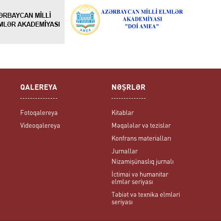
QALEREYA
NƏŞRLƏR
Fotoqalereya
Kitablar
Videoqalereya
Məqalələr və tezislər
Konfrans materialları
Jurnallar
Nizamişünaslıq jurnalı
İctimai və humanitar
elmlər seriyası
Təbiət və texnika elmləri
seriyası