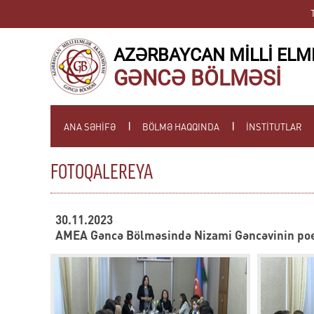
AZƏRBAYCAN MİLLİ ELM
GƏNCƏ BÖLMƏSİ
ANA SƏHİFƏ
BÖLMƏ HAQQINDA
İNSTİTUTLAR
FOTOQALEREYA
30.11.2023
AMEA Gəncə Bölməsində Nizami Gəncəvinin poet