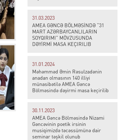
31.03.2023
AMEA GƏNCƏ BÖLMƏSİNDƏ “31
MART AZƏRBAYCANLILARIN
SOYQIRIMI” MÖVZUSUNDA
DƏYİRMİ MASA KEÇIRILIB
31.01.2024
Məhəmməd Əmin Rəsulzadənin
anadan olmasının 140 illiyi
münasibətilə AMEA Gəncə
Bölməsində dəyirmi masa keçirilib
30.11.2023
AMEA Gəncə Bölməsində Nizami
Gəncəvinin poetik irsinin
musiqimizdə təcəssümünə dair
seminar təşkil olunub