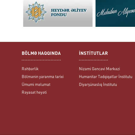
BÖLMƏ HAQQINDA
İNSTİTUTLAR
Rəhbərlik
Nizami Gəncəvi Mərkəzi
Bölmənin yaranma tarixi
Humanitar Tədqiqatlar İnstitutu
Ümumi məlumat
Diyarşünaslıq İnstitutu
Rəyasət heyəti