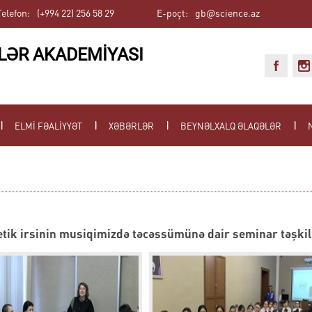
Telefon:
(+994 22) 256 58 29
E-poçt:
gb@science.az
LƏR AKADEMİYASI
ELMİ FƏALİYYƏT
XƏBƏRLƏR
BEYNƏLXALQ ƏLAQƏLƏR
ik irsinin musiqimizdə təcəssümünə dair seminar təşki