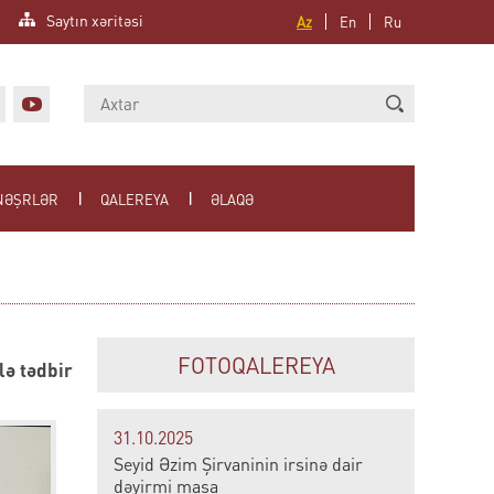
Saytın xəritəsi
Az
En
Ru
NƏŞRLƏR
QALEREYA
ƏLAQƏ
FOTOQALEREYA
lə tədbir
31.10.2025
Seyid Əzim Şirvaninin irsinə dair
dəyirmi masa