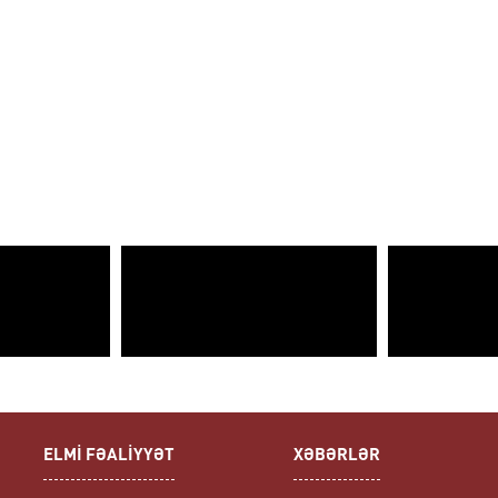
ELMİ FƏALİYYƏT
XƏBƏRLƏR