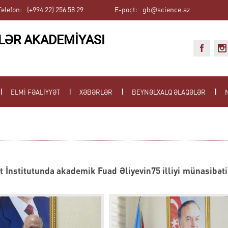
Telefon:
(+994 22) 256 58 29
E-poçt:
gb@science.az
LƏR AKADEMİYASI
ELMİ FƏALİYYƏT
XƏBƏRLƏR
BEYNƏLXALQ ƏLAQƏLƏR
t İnstitutunda akademik Fuad Əliyevin75 illiyi münasibəti