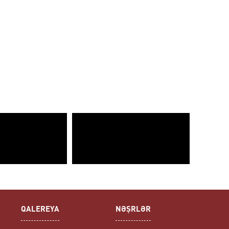
QALEREYA
NƏŞRLƏR