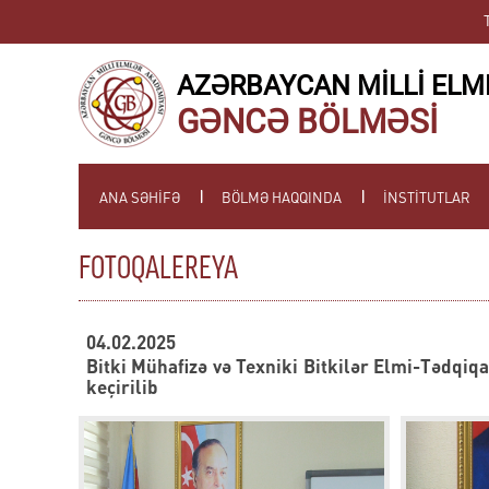
AZƏRBAYCAN MİLLİ ELM
GƏNCƏ BÖLMƏSİ
ANA SƏHİFƏ
BÖLMƏ HAQQINDA
İNSTİTUTLAR
FOTOQALEREYA
04.02.2025
Bitki Mühafizə və Texniki Bitkilər Elmi-Tədqiqa
keçirilib