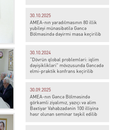
30.10.2025
AMEA-nın yaradılmasının 80 illik
yubileyi münasibətilə Gəncə
Bölməsində dəyirmi masa keçirilib
30.10.2024
“Dövrün qlobal problemləri: iqlim
dəyişiklikləri” mövzusunda Gəncədə
elmi-praktik konfrans keçirilib
30.09.2025
AMEA-nın Gəncə Bölməsində
görkəmli ziyalımız, yazıçı və alim
Bəxtiyar Vahabzadənin 100 illiyinə
həsr olunan seminar təşkil edilib