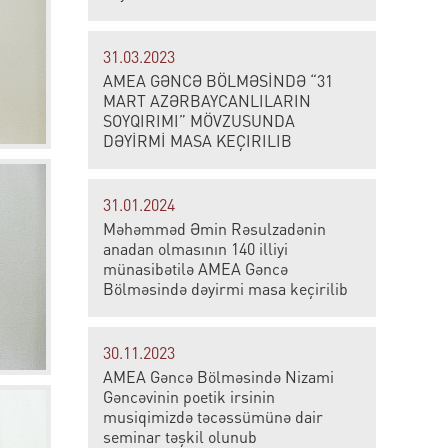
31.03.2023
AMEA GƏNCƏ BÖLMƏSİNDƏ “31
MART AZƏRBAYCANLILARIN
SOYQIRIMI” MÖVZUSUNDA
DƏYİRMİ MASA KEÇIRILIB
31.01.2024
Məhəmməd Əmin Rəsulzadənin
anadan olmasının 140 illiyi
münasibətilə AMEA Gəncə
Bölməsində dəyirmi masa keçirilib
30.11.2023
AMEA Gəncə Bölməsində Nizami
Gəncəvinin poetik irsinin
musiqimizdə təcəssümünə dair
seminar təşkil olunub