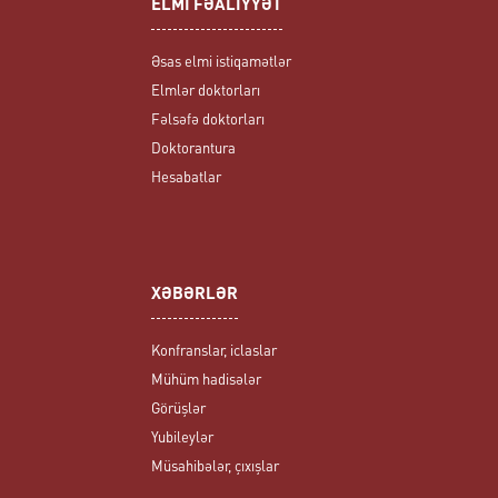
ELMİ FƏALİYYƏT
Əsas elmi istiqamətlər
Elmlər doktorları
Fəlsəfə doktorları
Doktorantura
Hesabatlar
XƏBƏRLƏR
Konfranslar, iclaslar
Mühüm hadisələr
Görüşlər
Yubileylər
Müsahibələr, çıxışlar