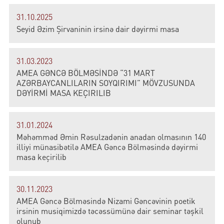
31.10.2025
Seyid Əzim Şirvaninin irsinə dair dəyirmi masa
31.03.2023
AMEA GƏNCƏ BÖLMƏSİNDƏ “31 MART
AZƏRBAYCANLILARIN SOYQIRIMI” MÖVZUSUNDA
DƏYİRMİ MASA KEÇIRILIB
31.01.2024
Məhəmməd Əmin Rəsulzadənin anadan olmasının 140
illiyi münasibətilə AMEA Gəncə Bölməsində dəyirmi
masa keçirilib
30.11.2023
AMEA Gəncə Bölməsində Nizami Gəncəvinin poetik
irsinin musiqimizdə təcəssümünə dair seminar təşkil
olunub