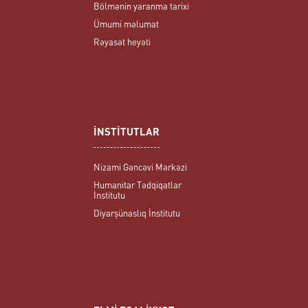
Bölmənin yaranma tarixi
Ümumi məlumat
Rəyasət heyəti
İNSTİTUTLAR
Nizami Gəncəvi Mərkəzi
Humanitar Tədqiqatlar
İnstitutu
Diyarşünaslıq İnstitutu