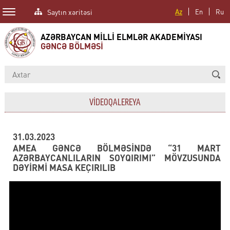
Saytın xəritəsi
Az
En
Ru
AZƏRBAYCAN MİLLİ ELMLƏR AKADEMİYASI
GƏNCƏ BÖLMƏSİ
VİDEOQALEREYA
31.03.2023
AMEA GƏNCƏ BÖLMƏSİNDƏ “31 MART
AZƏRBAYCANLILARIN SOYQIRIMI” MÖVZUSUNDA
DƏYİRMİ MASA KEÇIRILIB