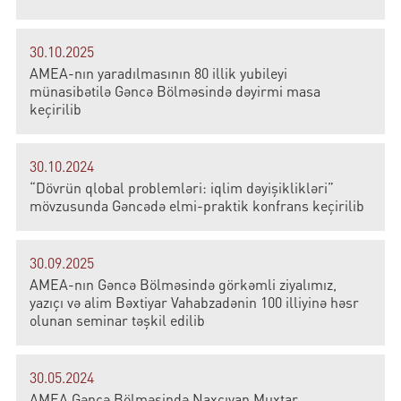
30.10.2025
AMEA-nın yaradılmasının 80 illik yubileyi
münasibətilə Gəncə Bölməsində dəyirmi masa
keçirilib
30.10.2024
“Dövrün qlobal problemləri: iqlim dəyişiklikləri”
mövzusunda Gəncədə elmi-praktik konfrans keçirilib
30.09.2025
AMEA-nın Gəncə Bölməsində görkəmli ziyalımız,
yazıçı və alim Bəxtiyar Vahabzadənin 100 illiyinə həsr
olunan seminar təşkil edilib
30.05.2024
AMEA Gəncə Bölməsində Naxçıvan Muxtar