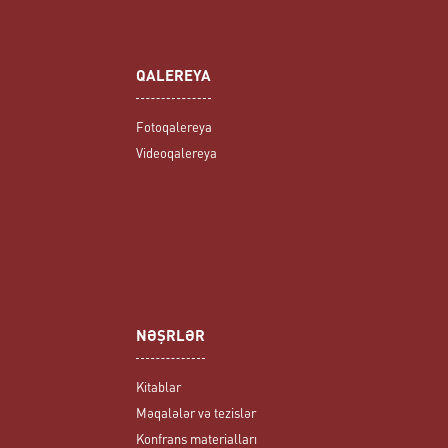
QALEREYA
Fotoqalereya
Videoqalereya
NƏŞRLƏR
Kitablar
Məqalələr və tezislər
Konfrans materialları