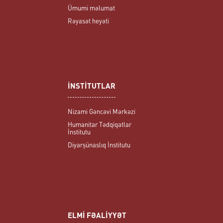
Ümumi məlumat
Rəyasət heyəti
İNSTİTUTLAR
Nizami Gəncəvi Mərkəzi
Humanitar Tədqiqatlar
İnstitutu
Diyarşünaslıq İnstitutu
ELMİ FƏALİYYƏT