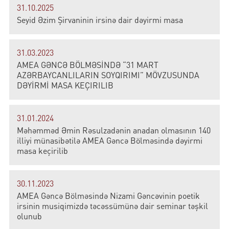
31.10.2025
Seyid Əzim Şirvaninin irsinə dair dəyirmi masa
31.03.2023
AMEA GƏNCƏ BÖLMƏSİNDƏ “31 MART
AZƏRBAYCANLILARIN SOYQIRIMI” MÖVZUSUNDA
DƏYİRMİ MASA KEÇIRILIB
31.01.2024
Məhəmməd Əmin Rəsulzadənin anadan olmasının 140
illiyi münasibətilə AMEA Gəncə Bölməsində dəyirmi
masa keçirilib
30.11.2023
AMEA Gəncə Bölməsində Nizami Gəncəvinin poetik
irsinin musiqimizdə təcəssümünə dair seminar təşkil
olunub