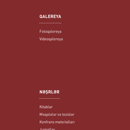
QALEREYA
Fotoqalereya
Videoqalereya
NƏŞRLƏR
Kitablar
Məqalələr və tezislər
Konfrans materialları
Jurnallar