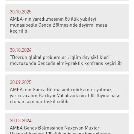
30.10.2025
AMEA-nın yaradılmasının 80 illik yubileyi
münasibətilə Gəncə Bölməsində dəyirmi masa
keçirilib
30.10.2024
“Dövrün qlobal problemləri: iqlim dəyişiklikləri”
mövzusunda Gəncədə elmi-praktik konfrans keçirilib
30.09.2025
AMEA-nın Gəncə Bölməsində görkəmli ziyalımız,
yazıçı və alim Bəxtiyar Vahabzadənin 100 illiyinə həsr
olunan seminar təşkil edilib
30.05.2024
AMEA Gəncə Bölməsində Naxçıvan Muxtar
Respublikasının 100 illik yubileyinə həsr olunan