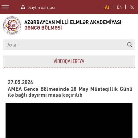
Saytın xəritəsi
Az
En
Ru
AZƏRBAYCAN MİLLİ ELMLƏR AKADEMİYASI
GƏNCƏ BÖLMƏSİ
VİDEOQALEREYA
27.05.2024
AMEA Gəncə Bölməsində 28 May Müstəqillik Günü
ilə bağlı dəyirmi masa keçirilib