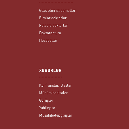
Əsas elmi istiqamətlər
Elmlər doktorları
Fəlsəfə doktorları
Doktorantura
Hesabatlar
XƏBƏRLƏR
Konfranslar, iclaslar
Mühüm hadisələr
Görüşlər
Yubileylər
Müsahibələr, çıxışlar