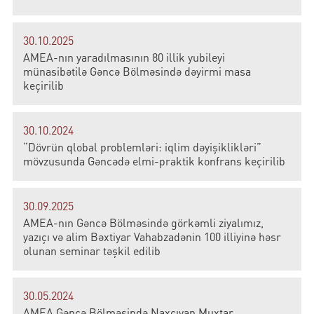
30.10.2025
AMEA-nın yaradılmasının 80 illik yubileyi
münasibətilə Gəncə Bölməsində dəyirmi masa
keçirilib
30.10.2024
“Dövrün qlobal problemləri: iqlim dəyişiklikləri”
mövzusunda Gəncədə elmi-praktik konfrans keçirilib
30.09.2025
AMEA-nın Gəncə Bölməsində görkəmli ziyalımız,
yazıçı və alim Bəxtiyar Vahabzadənin 100 illiyinə həsr
olunan seminar təşkil edilib
30.05.2024
AMEA Gəncə Bölməsində Naxçıvan Muxtar