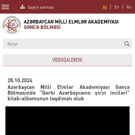
Saytın xəritəsi
Az
En
Ru
AZƏRBAYCAN MİLLİ ELMLƏR AKADEMİYASI
GƏNCƏ BÖLMƏSİ
VİDEOQALEREYA
28.10.2024
Azərbaycan Milli Elmlər Akademiyası Gəncə
Bölməsində “Qərbi Azərbaycanın şirin inciləri”
kitab-albomunun təqdimatı olub