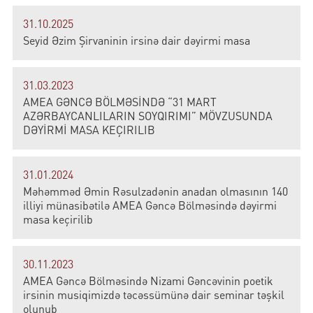
31.10.2025
Seyid Əzim Şirvaninin irsinə dair dəyirmi masa
31.03.2023
AMEA GƏNCƏ BÖLMƏSİNDƏ “31 MART
AZƏRBAYCANLILARIN SOYQIRIMI” MÖVZUSUNDA
DƏYİRMİ MASA KEÇIRILIB
31.01.2024
Məhəmməd Əmin Rəsulzadənin anadan olmasının 140
illiyi münasibətilə AMEA Gəncə Bölməsində dəyirmi
masa keçirilib
30.11.2023
AMEA Gəncə Bölməsində Nizami Gəncəvinin poetik
irsinin musiqimizdə təcəssümünə dair seminar təşkil
olunub