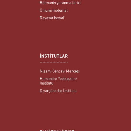
Bölmənin yaranma tarixi
Ümumi məlumat
Rəyasət heyəti
İNSTİTUTLAR
Nizami Gəncəvi Mərkəzi
Humanitar Tədqiqatlar
İnstitutu
Diyarşünaslıq İnstitutu