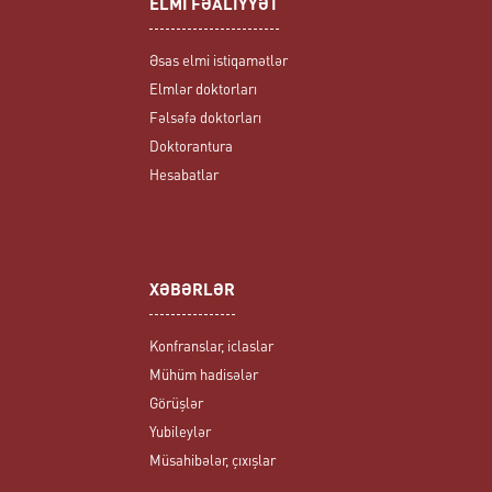
ELMİ FƏALİYYƏT
Əsas elmi istiqamətlər
Elmlər doktorları
Fəlsəfə doktorları
Doktorantura
Hesabatlar
XƏBƏRLƏR
Konfranslar, iclaslar
Mühüm hadisələr
Görüşlər
Yubileylər
Müsahibələr, çıxışlar