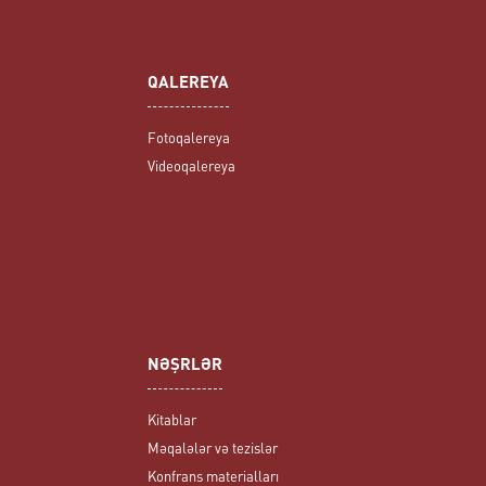
QALEREYA
Fotoqalereya
Videoqalereya
NƏŞRLƏR
Kitablar
Məqalələr və tezislər
Konfrans materialları