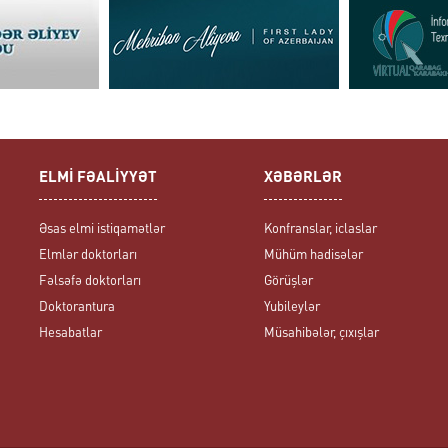
ELMİ FƏALİYYƏT
XƏBƏRLƏR
Əsas elmi istiqamətlər
Konfranslar, iclaslar
Elmlər doktorları
Mühüm hadisələr
Fəlsəfə doktorları
Görüşlər
Doktorantura
Yubileylər
Hesabatlar
Müsahibələr, çıxışlar