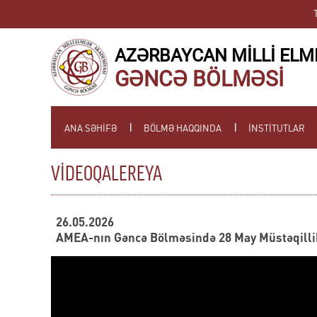
AZƏRBAYCAN MİLLİ ELM
GƏNCƏ BÖLMƏSİ
ANA SƏHİFƏ
BÖLMƏ HAQQINDA
İNSTİTUTLAR
VİDEOQALEREYA
26.05.2026
AMEA-nın Gəncə Bölməsində 28 May Müstəqill