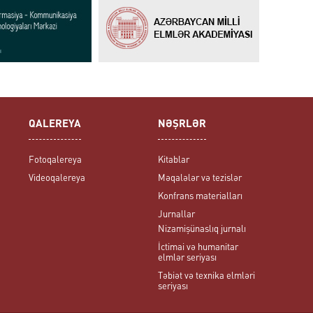
QALEREYA
NƏŞRLƏR
Fotoqalereya
Kitablar
Videoqalereya
Məqalələr və tezislər
Konfrans materialları
Jurnallar
Nizamişünaslıq jurnalı
İctimai və humanitar
elmlər seriyası
Təbiət və texnika elmləri
seriyası