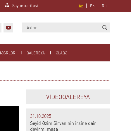
Saytın xəritəsi
Az
En
Ru
NƏŞRLƏR
QALEREYA
ƏLAQƏ
VİDEOQALEREYA
31.10.2025
Seyid Əzim Şirvaninin irsinə dair
dəyirmi masa