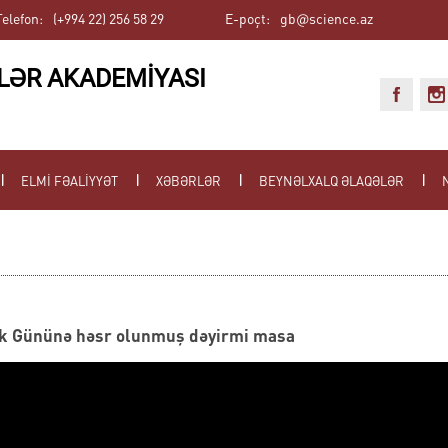
Telefon:
(+994 22) 256 58 29
E-poçt:
gb@science.az
LƏR AKADEMİYASI
ELMİ FƏALİYYƏT
XƏBƏRLƏR
BEYNƏLXALQ ƏLAQƏLƏR
ik Gününə həsr olunmuş dəyirmi masa