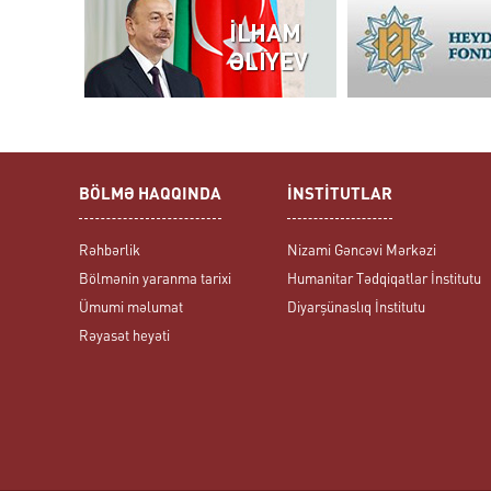
BÖLMƏ HAQQINDA
İNSTİTUTLAR
Rəhbərlik
Nizami Gəncəvi Mərkəzi
Bölmənin yaranma tarixi
Humanitar Tədqiqatlar İnstitutu
Ümumi məlumat
Diyarşünaslıq İnstitutu
Rəyasət heyəti