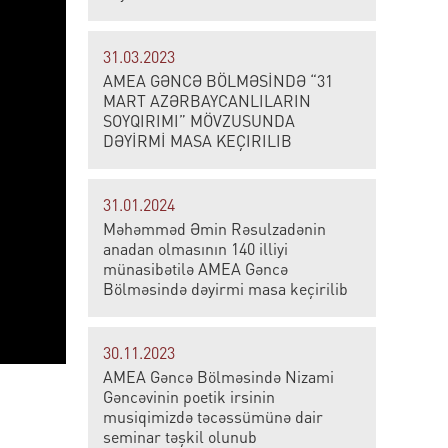
31.03.2023
AMEA GƏNCƏ BÖLMƏSİNDƏ “31
MART AZƏRBAYCANLILARIN
SOYQIRIMI” MÖVZUSUNDA
DƏYİRMİ MASA KEÇIRILIB
31.01.2024
Məhəmməd Əmin Rəsulzadənin
anadan olmasının 140 illiyi
münasibətilə AMEA Gəncə
Bölməsində dəyirmi masa keçirilib
30.11.2023
AMEA Gəncə Bölməsində Nizami
Gəncəvinin poetik irsinin
musiqimizdə təcəssümünə dair
seminar təşkil olunub