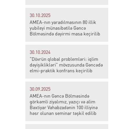
30.10.2025
AMEA-nın yaradılmasının 80 illik
yubileyi münasibətilə Gəncə
Bölməsində dəyirmi masa keçirilib
30.10.2024
“Dövrün qlobal problemləri: iqlim
dəyişiklikləri” mövzusunda Gəncədə
elmi-praktik konfrans keçirilib
30.09.2025
AMEA-nın Gəncə Bölməsində
görkəmli ziyalımız, yazıçı və alim
Bəxtiyar Vahabzadənin 100 illiyinə
həsr olunan seminar təşkil edilib