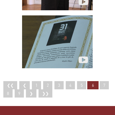
❮❮
❮
1
2
3
4
5
6
7
8
9
❯
❯❯