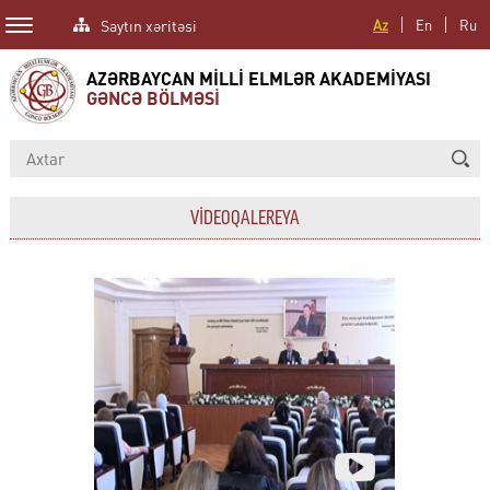
Saytın xəritəsi
Az
En
Ru
AZƏRBAYCAN MİLLİ ELMLƏR AKADEMİYASI
GƏNCƏ BÖLMƏSİ
VİDEOQALEREYA