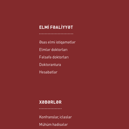
ELMİ FƏALİYYƏT
Əsas elmi istiqamətlər
Elmlər doktorları
Fəlsəfə doktorları
Doktorantura
Hesabatlar
XƏBƏRLƏR
Konfranslar, iclaslar
Mühüm hadisələr