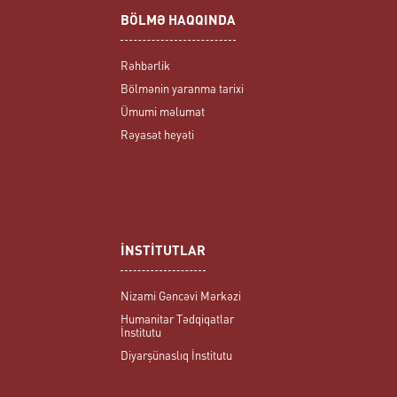
BÖLMƏ HAQQINDA
Rəhbərlik
Bölmənin yaranma tarixi
Ümumi məlumat
Rəyasət heyəti
İNSTİTUTLAR
Nizami Gəncəvi Mərkəzi
Humanitar Tədqiqatlar
İnstitutu
Diyarşünaslıq İnstitutu