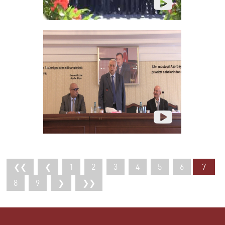
❮❮
❮
1
2
3
4
5
6
7
8
9
❯
❯❯