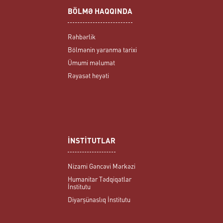
BÖLMƏ HAQQINDA
Rəhbərlik
Bölmənin yaranma tarixi
Ümumi məlumat
Rəyasət heyəti
İNSTİTUTLAR
Nizami Gəncəvi Mərkəzi
Humanitar Tədqiqatlar
İnstitutu
Diyarşünaslıq İnstitutu