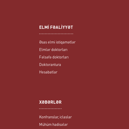
ELMİ FƏALİYYƏT
Əsas elmi istiqamətlər
Elmlər doktorları
Fəlsəfə doktorları
Doktorantura
Hesabatlar
XƏBƏRLƏR
Konfranslar, iclaslar
Mühüm hadisələr