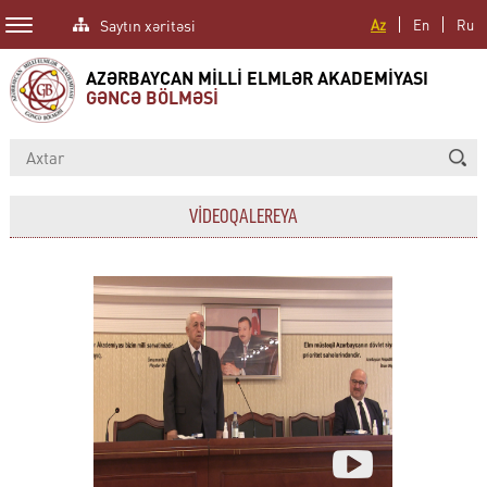
Saytın xəritəsi
Az
En
Ru
AZƏRBAYCAN MİLLİ ELMLƏR AKADEMİYASI
GƏNCƏ BÖLMƏSİ
VİDEOQALEREYA