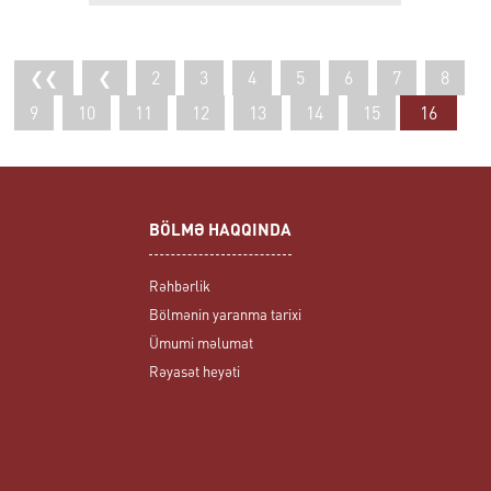
❮❮
❮
2
3
4
5
6
7
8
9
10
11
12
13
14
15
16
BÖLMƏ HAQQINDA
Rəhbərlik
Bölmənin yaranma tarixi
Ümumi məlumat
Rəyasət heyəti