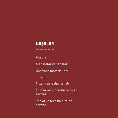
NƏŞRLƏR
Kitablar
Məqalələr və tezislər
Konfrans materialları
Jurnallar
Nizamişünaslıq jurnalı
İctimai və humanitar elmlər
seriyası
Təbiət və texnika elmləri
seriyası