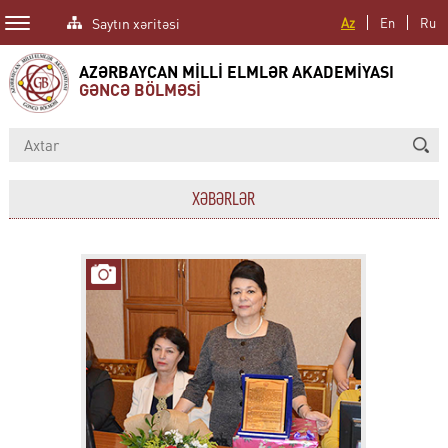
Saytın xəritəsi
Az
En
Ru
AZƏRBAYCAN MİLLİ ELMLƏR AKADEMİYASI
GƏNCƏ BÖLMƏSİ
XƏBƏRLƏR