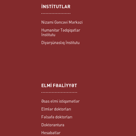
İNSTİTUTLAR
Nizami Gəncəvi Mərkəzi
Humanitar Tədqiqatlar
İnstitutu
Diyarşünaslıq İnstitutu
ELMİ FƏALİYYƏT
Əsas elmi istiqamətlər
Elmlər doktorları
Fəlsəfə doktorları
Doktorantura
Hesabatlar