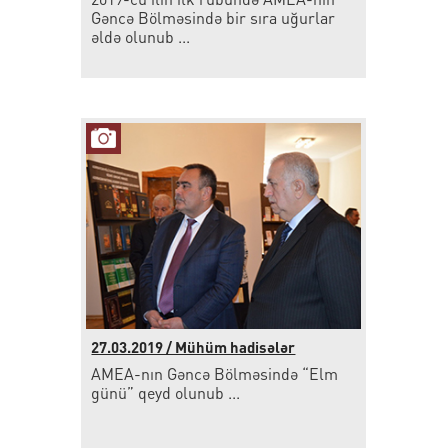
Gəncə Bölməsində bir sıra uğurlar
əldə olunub ...
27.03.2019 / Mühüm hadisələr
AMEA-nın Gəncə Bölməsində “Elm
günü” qeyd olunub ...