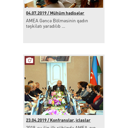
04.07.2019 / Mühüm hadisələr
AMEA Gəncə Bölməsinin qadın
təşkilatı yaradılıb ...
23.04.2019 / Konfranslar, iclaslar
2019-cu ilin ilk rübündə AMEA-nın