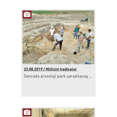
23.08.2019 / Mühüm hadisələr
Gəncədə arxeoloji park yaradılacaq ...