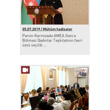
05.07.2019 / Mühüm hadisələr
Pərvin Kərimzadə AMEA Gəncə
Bölməsi Qadınlar Təşkilatının fəxri
üzvü seçilib ...