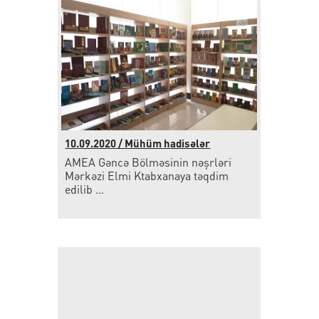
10.09.2020 / Mühüm hadisələr
AMEA Gəncə Bölməsinin nəşrləri
Mərkəzi Elmi Ktabxanaya təqdim
edilib ...