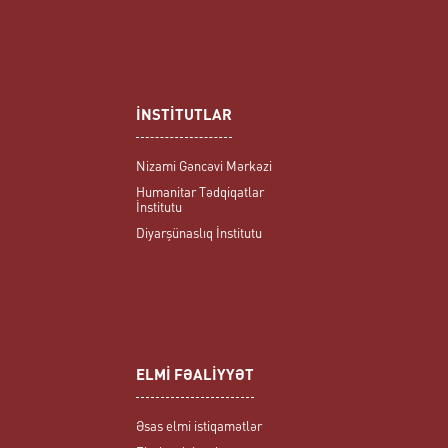
İNSTİTUTLAR
Nizami Gəncəvi Mərkəzi
Humanitar Tədqiqatlar
İnstitutu
Diyarşünaslıq İnstitutu
ELMİ FƏALİYYƏT
Əsas elmi istiqamətlər