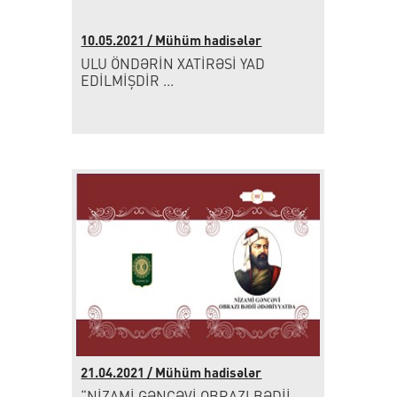
10.05.2021 / Mühüm hadisələr
ULU ÖNDƏRİN XATİRƏSİ YAD
EDİLMİŞDİR ...
21.04.2021 / Mühüm hadisələr
“NİZAMİ GƏNCƏVİ OBRAZI BƏDİİ