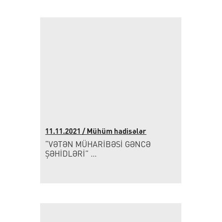
11.11.2021 / Mühüm hadisələr
“VƏTƏN MÜHARİBƏSİ GƏNCƏ
ŞƏHİDLƏRİ” ...