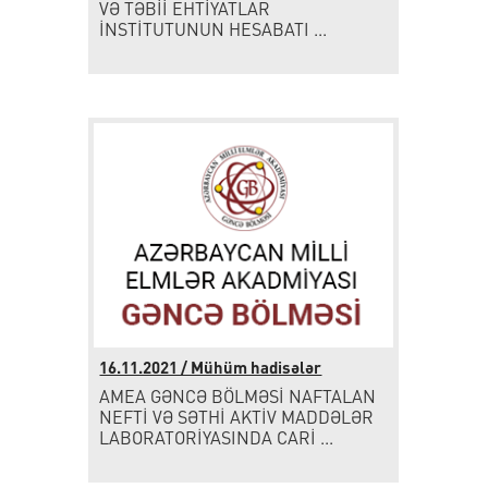
VƏ TƏBİİ EHTİYATLAR
İNSTİTUTUNUN HESABATI ...
16.11.2021 / Mühüm hadisələr
AMEA GƏNCƏ BÖLMƏSİ NAFTALAN
NEFTİ VƏ SƏTHİ AKTİV MADDƏLƏR
LABORATORİYASINDA CARİ ...