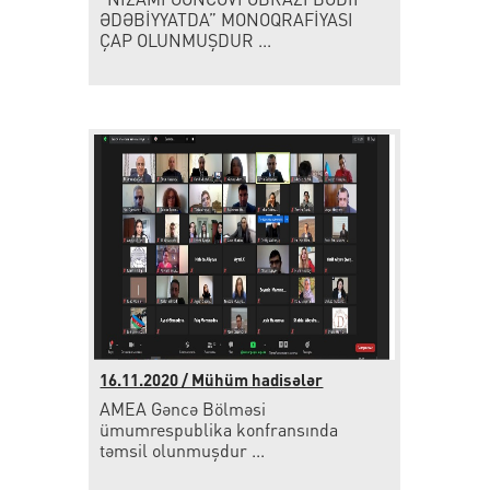
ƏDƏBİYYATDA” MONOQRAFİYASI
ÇAP OLUNMUŞDUR ...
16.11.2020 / Mühüm hadisələr
AMEA Gəncə Bölməsi
ümumrespublika konfransında
təmsil olunmuşdur ...