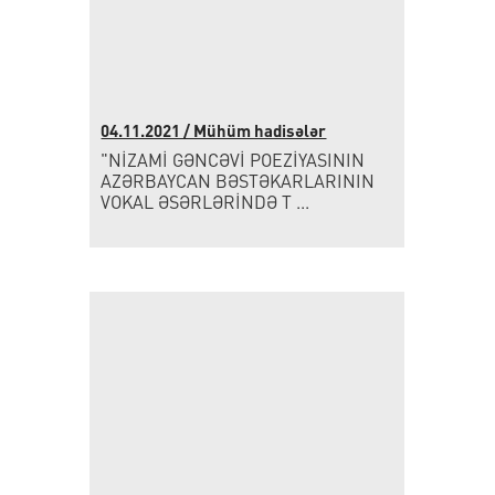
04.11.2021 / Mühüm hadisələr
"NİZAMİ GƏNCƏVİ POEZİYASININ
AZƏRBAYCAN BƏSTƏKARLARININ
VOKAL ƏSƏRLƏRİNDƏ T ...