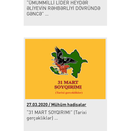
“ÜMUMMİLLİ LİDER HEYDƏR
ƏLİYEVİN RƏHBƏRLİYİ DÖVRÜNDƏ
GƏNCƏ” ...
27.03.2020 / Mühüm hadisələr
“31 MART SOYQIRIMI” (Tarixi
gerçəkliklər) ...