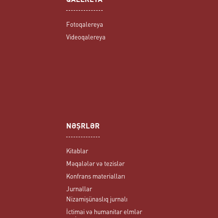
QALEREYA
Fotoqalereya
Videoqalereya
NƏŞRLƏR
Kitablar
Məqalələr və tezislər
Konfrans materialları
Jurnallar
Nizamişünaslıq jurnalı
İctimai və humanitar elmlər