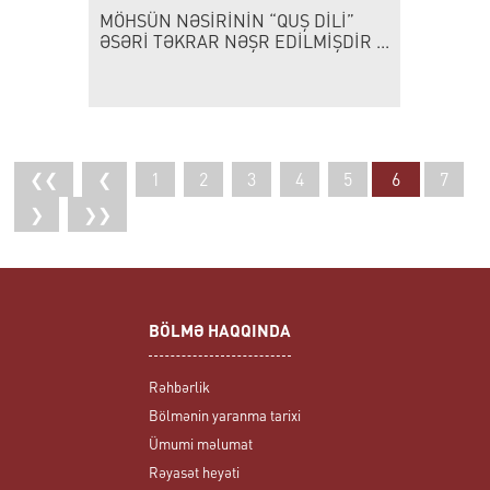
MÖHSÜN NƏSİRİNİN “QUŞ DİLİ”
ƏSƏRİ TƏKRAR NƏŞR EDİLMİŞDİR ...
❮❮
❮
1
2
3
4
5
6
7
❯
❯❯
BÖLMƏ HAQQINDA
Rəhbərlik
Bölmənin yaranma tarixi
Ümumi məlumat
Rəyasət heyəti