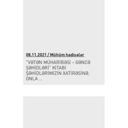
08.11.2021 / Mühüm hadisələr
“VƏTƏN MÜHARİBƏSİ – GƏNCƏ
ŞƏHİDLƏRİ” KİTABI
ŞƏHİDLƏRİMİZİN XATİRƏSİNƏ,
ONLA ...