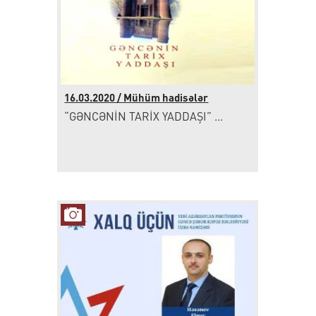
16.03.2020 / Mühüm hadisələr
“GƏNCƏNİN TARİX YADDAŞI” ...