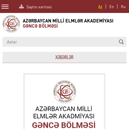
Saytın xəritəsi
Az
En
Ru
AZƏRBAYCAN MİLLİ ELMLƏR AKADEMİYASI
GƏNCƏ BÖLMƏSİ
XƏBƏRLƏR