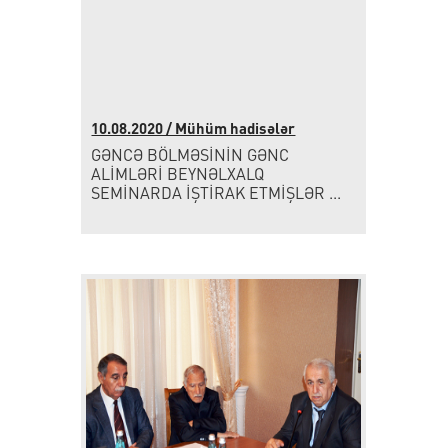
10.08.2020 / Mühüm hadisələr
GƏNCƏ BÖLMƏSİNİN GƏNC
ALİMLƏRİ BEYNƏLXALQ
SEMİNARDA İŞTİRAK ETMİŞLƏR ...