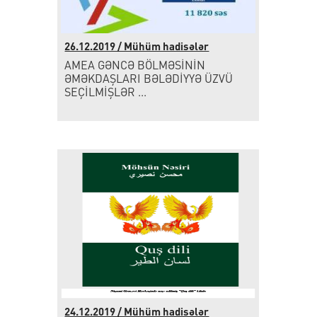
26.12.2019 / Mühüm hadisələr
AMEA GƏNCƏ BÖLMƏSİNİN
ƏMƏKDAŞLARI BƏLƏDİYYƏ ÜZVÜ
SEÇİLMİŞLƏR ...
24.12.2019 / Mühüm hadisələr